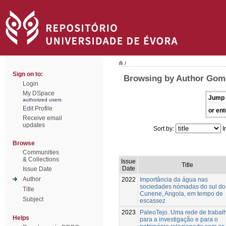
/
Sign on to:
Browsing by Author Gom
Login
My DSpace
Jump 
authorized users
Edit Profile
or ent
Receive email
updates
Sort by:
I
Browse
Communities
& Collections
Issue
Title
Date
Issue Date
Author
2022
Importância da água nas
sociedades nómadas do sul do
Title
Cunene, Angola, em tempo de
Subject
escassez
2023
PaleoTejo. Uma rede de trabal
Helps
para a investigação e para o