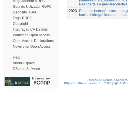
património relacionado com os
Regulamento RDPC
Neandertais e pré-Neandertais
Guia do Utilizador RDPC
2023
Produtos farmacêuticos amea
Depósito RDPC
bacias hidrográficas europeias
Faq's RDPC
Copyright
Integração CV DeGóis
Workshop Open Access
Open Access Declarations
Newsletter Open Access
Help
About Dspace
DSpace Software
Serviços de Ciência e Coopera
DSpace Software, version 1.6.2
Copyright © 20