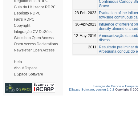
Regulamento RDPC
Continuous Canopy Shak
Grove
Guia do Utilizador RDPC
28-Feb-2023
Evaluation of the influ
Depósito RDPC
row-side continuous ca
Faq's RDPC
30-Apr-2023
Influence of different p
Copyright
density almond orchard
Integração CV DeGóis
12-May-2016
A mecanização da poda
Workshop Open Access
discos.
Open Access Declarations
2011
Resultado preliminar d
Newsletter Open Access
Arbequina conduzido 
Help
About Dspace
DSpace Software
Serviços de Ciência e Coopera
DSpace Software, version 1.6.2
Copyright © 20