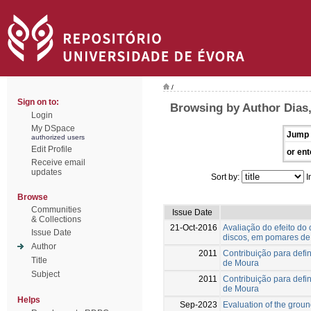
/
Sign on to:
Browsing by Author Dias,
Login
My DSpace
Jump 
authorized users
Edit Profile
or ent
Receive email
updates
Sort by:
I
Browse
Communities
Issue Date
& Collections
21-Oct-2016
Avaliação do efeito do
Issue Date
discos, em pomares de
Author
2011
Contribuição para defin
Title
de Moura
Subject
2011
Contribuição para defin
de Moura
Helps
Sep-2023
Evaluation of the grou