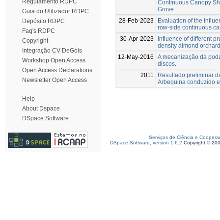
Regulamento RDPC
Continuous Canopy Shak
Grove
Guia do Utilizador RDPC
28-Feb-2023
Evaluation of the influ
Depósito RDPC
row-side continuous ca
Faq's RDPC
30-Apr-2023
Influence of different p
Copyright
density almond orchard
Integração CV DeGóis
12-May-2016
A mecanização da poda
Workshop Open Access
discos.
Open Access Declarations
2011
Resultado preliminar d
Newsletter Open Access
Arbequina conduzido 
Help
About Dspace
DSpace Software
Serviços de Ciência e Coopera
DSpace Software, version 1.6.2
Copyright © 20