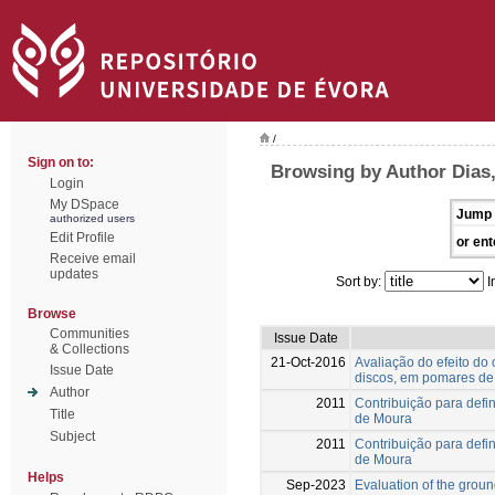
/
Sign on to:
Browsing by Author Dias,
Login
My DSpace
Jump 
authorized users
Edit Profile
or ent
Receive email
updates
Sort by:
I
Browse
Communities
Issue Date
& Collections
21-Oct-2016
Avaliação do efeito do
Issue Date
discos, em pomares de
Author
2011
Contribuição para defin
Title
de Moura
Subject
2011
Contribuição para defin
de Moura
Helps
Sep-2023
Evaluation of the grou