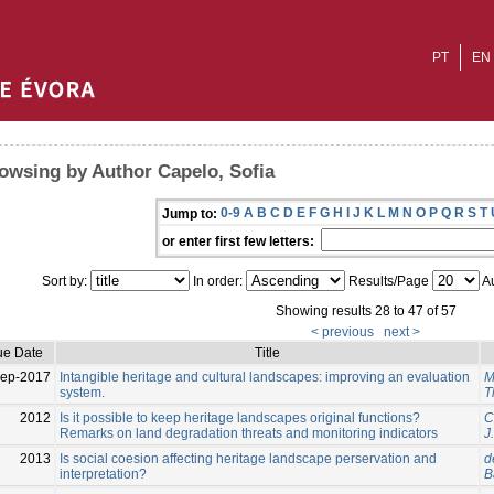
PT
EN
owsing by Author Capelo, Sofia
0-9
A
B
C
D
E
F
G
H
I
J
K
L
M
N
O
P
Q
R
S
T
Jump to:
or enter first few letters:
Sort by:
In order:
Results/Page
Au
Showing results 28 to 47 of 57
< previous
next >
ue Date
Title
ep-2017
Intangible heritage and cultural landscapes: improving an evaluation
M
system.
T
2012
Is it possible to keep heritage landscapes original functions?
C
Remarks on land degradation threats and monitoring indicators
J
2013
Is social coesion affecting heritage landscape perservation and
d
interpretation?
B