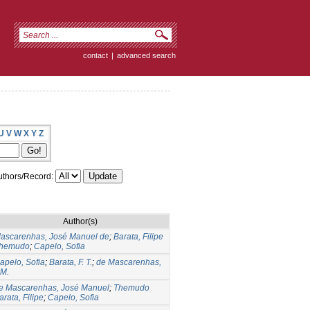
contact
|
advanced search
U
V
W
X
Y
Z
thors/Record:
Author(s)
ascarenhas, José Manuel de
;
Barata, Filipe
hemudo
;
Capelo, Sofia
apelo, Sofia
;
Barata, F. T.
;
de Mascarenhas,
.M.
e Mascarenhas, José Manuel
;
Themudo
arata, Filipe
;
Capelo, Sofia