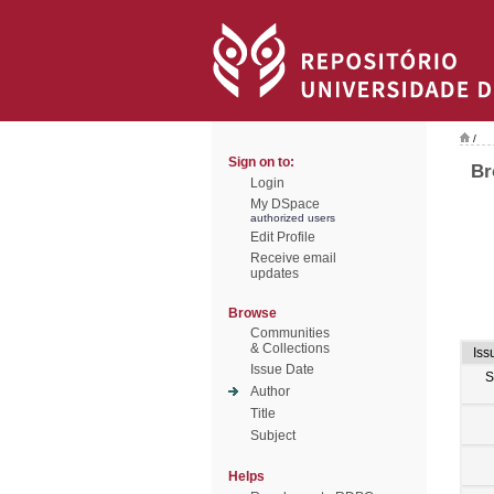
/
Sign on to:
Br
Login
My DSpace
authorized users
Edit Profile
Receive email
updates
Browse
Communities
& Collections
Iss
Issue Date
S
Author
Title
Subject
Helps