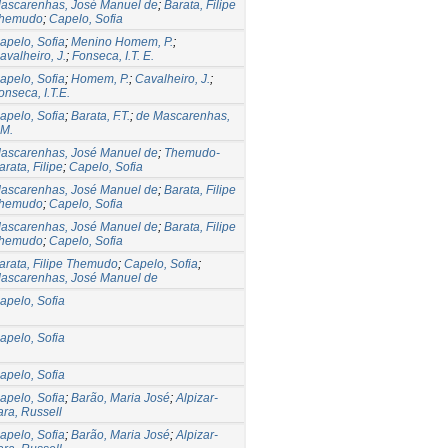
ascarenhas, José Manuel de
;
Barata, Filipe
hemudo
;
Capelo, Sofia
apelo, Sofia
;
Menino Homem, P.
;
avalheiro, J.
;
Fonseca, I.T. E.
apelo, Sofia
;
Homem, P.
;
Cavalheiro, J.
;
onseca, I.T.E.
apelo, Sofia
;
Barata, F.T.
;
de Mascarenhas,
.M.
ascarenhas, José Manuel de
;
Themudo-
arata, Filipe
;
Capelo, Sofia
ascarenhas, José Manuel de
;
Barata, Filipe
hemudo
;
Capelo, Sofia
ascarenhas, José Manuel de
;
Barata, Filipe
hemudo
;
Capelo, Sofia
arata, Filipe Themudo
;
Capelo, Sofia
;
ascarenhas, José Manuel de
apelo, Sofia
apelo, Sofia
apelo, Sofia
apelo, Sofia
;
Barão, Maria José
;
Alpizar-
ara, Russell
apelo, Sofia
;
Barão, Maria José
;
Alpizar-