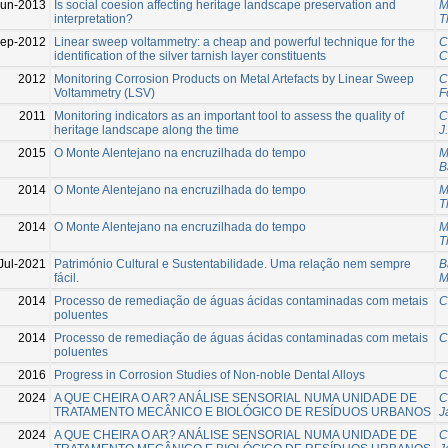
Jun-2013
Is social coesion affecting heritage landscape preservation and
M
interpretation?
T
Sep-2012
Linear sweep voltammetry: a cheap and powerful technique for the
C
identification of the silver tarnish layer constituents
C
2012
Monitoring Corrosion Products on Metal Artefacts by Linear Sweep
C
Voltammetry (LSV)
F
2011
Monitoring indicators as an important tool to assess the quality of
C
heritage landscape along the time
J
2015
O Monte Alentejano na encruzilhada do tempo
M
B
2014
O Monte Alentejano na encruzilhada do tempo
M
T
2014
O Monte Alentejano na encruzilhada do tempo
M
T
Jul-2021
Património Cultural e Sustentabilidade. Uma relação nem sempre
B
fácil.
M
2014
Processo de remediação de águas ácidas contaminadas com metais
C
poluentes
2014
Processo de remediação de águas ácidas contaminadas com metais
C
poluentes
2016
Progress in Corrosion Studies of Non-noble Dental Alloys
C
2024
A QUE CHEIRA O AR? ANÁLISE SENSORIAL NUMA UNIDADE DE
C
TRATAMENTO MECÂNICO E BIOLÓGICO DE RESÍDUOS URBANOS
J
2024
A QUE CHEIRA O AR? ANÁLISE SENSORIAL NUMA UNIDADE DE
C