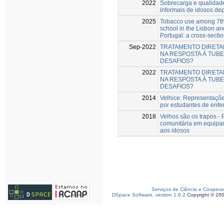
2022
Sobrecarga e qualidad
informais de idosos d
2025
Tobacco use among 7th
school in the Lisbon an
Portugal: a cross-sectio
Sep-2022
TRATAMENTO DIRET
NA RESPOSTA À TUB
DESAFIOS?
2022
TRATAMENTO DIRET
NA RESPOSTA À TUB
DESAFIOS?
2014
Velhice: Representaçõe
por estudantes de enf
2018
Velhos são os trapos - 
comunitária em equipa
aos idosos
Serviços de Ciência e Coopera
DSpace Software, version 1.6.2
Copyright © 20