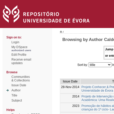
/
Sign on to:
Browsing by Author Calde
Login
My DSpace
Jump 
authorized users
Edit Profile
or ent
Receive email
updates
Sort by:
I
Browse
Communities
& Collections
Issue Date
T
Issue Date
28-Nov-2014
Projeto Conhecer & Pre
Author
Universidade de Évora
Title
2014
Projeto de Intervençã
Académica: Uma Reali
Subject
2023
Promoção de hábitos a
crianças do 1º ciclo- 
Helps