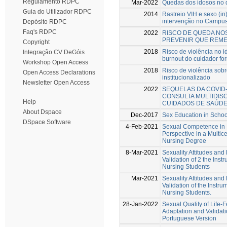
Regulamento RDPC
Mar-2022
Quedas dos idosos no d
Guia do Utilizador RDPC
2014
Rastreio VIH e sexo (i
intervenção no Campus 
Depósito RDPC
Faq's RDPC
2022
RISCO DE QUEDA NOS
PREVENIR QUE REME
Copyright
2018
Risco de violência no i
Integração CV DeGóis
burnout do cuidador fo
Workshop Open Access
2018
Risco de violência sobr
Open Access Declarations
institucionalizado
Newsletter Open Access
2022
SEQUELAS DA COVID-
CONSULTA MULTIDISC
Help
CUIDADOS DE SAÚDE
About Dspace
Dec-2017
Sex Education in Schoo
DSpace Software
4-Feb-2021
Sexual Competence in 
Perspective in a Multice
Nursing Degree
8-Mar-2021
Sexuality Attitudes and
Validation of 2 the Inst
Nursing Students
Mar-2021
Sexuality Attitudes and
Validation of the Instru
Nursing Students.
28-Jan-2022
Sexual Quality of Life-
Adaptation and Validat
Portuguese Version