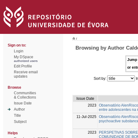
/
Sign on to:
Browsing by Author Calde
Login
My DSpace
Jump 
authorized users
Edit Profile
or ent
Receive email
updates
Sort by:
I
Browse
Communities
& Collections
Issue Date
Issue Date
2023
Observatório AlenRisco
Author
entre adolescentes na 
Title
11-Jul-2025
Observatório AlenRisco
psychoactive substanc
Subject
2023
PERSPETIVAS SOBRE
Helps
COMUNIDADE DE BO