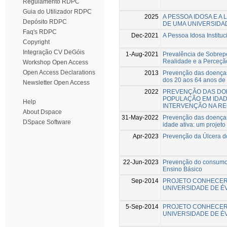
Regulamento RDPC
Guia do Utilizador RDPC
2025
A PESSOA IDOSA E A
Depósito RDPC
DE UMA UNIVERSIDA
Faq's RDPC
Dec-2021
A Pessoa Idosa Institu
Copyright
Integração CV DeGóis
1-Aug-2021
Prevalência de Sobrep
Realidade e a Perceçã
Workshop Open Access
Open Access Declarations
2013
Prevenção das doenças
dos 20 aos 64 anos d
Newsletter Open Access
2022
PREVENÇÃO DAS DO
POPULAÇÃO EM IDADE
Help
INTERVENÇÃO NA RE
About Dspace
31-May-2022
Prevenção das doenças
DSpace Software
idade ativa: um projet
Apr-2023
Prevenção da Úlcera d
22-Jun-2023
Prevenção do consumo 
Ensino Básico
Sep-2014
PROJETO CONHECER 
UNIVERSIDADE DE É
5-Sep-2014
PROJETO CONHECER 
UNIVERSIDADE DE É