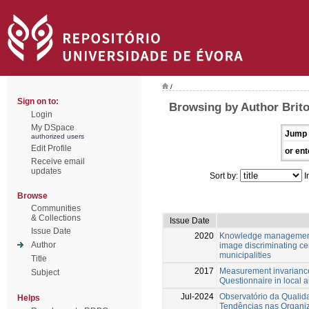
/
Sign on to:
Browsing by Author Brito
Login
My DSpace
Jump 
authorized users
Edit Profile
or ent
Receive email
updates
Sort by:
I
Browse
Communities
& Collections
Issue Date
Issue Date
2020
Knowledge management, 
Author
image discriminating cer
municipalities
Title
2017
Measurement invarianc
Subject
Questionnaire in local a
Jul-2024
Observatório da Qualid
Helps
Tendências nas Organi