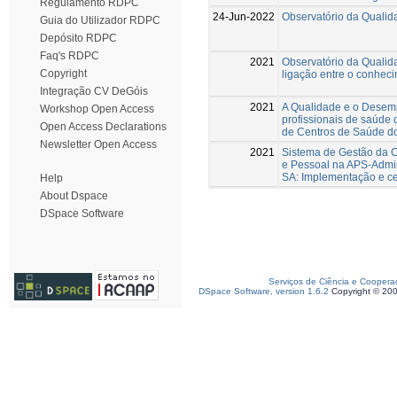
Regulamento RDPC
24-Jun-2022
Observatório da Qualid
Guia do Utilizador RDPC
Depósito RDPC
Faq's RDPC
2021
Observatório da Qualid
Copyright
ligação entre o conheci
Integração CV DeGóis
2021
A Qualidade e o Desem
Workshop Open Access
profissionais de saúde
Open Access Declarations
de Centros de Saúde do
Newsletter Open Access
2021
Sistema de Gestão da Co
e Pessoal na APS-Admin
SA: Implementação e ce
Help
About Dspace
DSpace Software
Serviços de Ciência e Coopera
DSpace Software, version 1.6.2
Copyright © 20