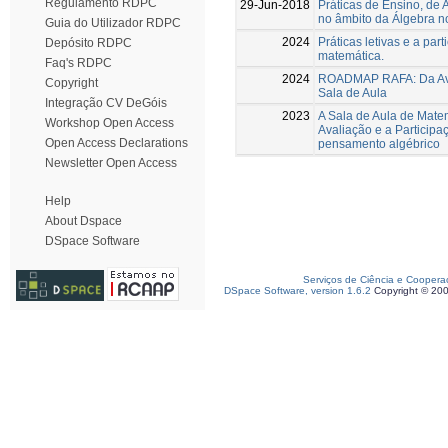
Regulamento RDPC
29-Jun-2018
Práticas de Ensino, de 
no âmbito da Álgebra no
Guia do Utilizador RDPC
2024
Práticas letivas e a par
Depósito RDPC
matemática.
Faq's RDPC
2024
ROADMAP RAFA: Da Ava
Copyright
Sala de Aula
Integração CV DeGóis
2023
A Sala de Aula de Matem
Workshop Open Access
Avaliação e a Participa
Open Access Declarations
pensamento algébrico
Newsletter Open Access
Help
About Dspace
DSpace Software
Serviços de Ciência e Coopera
DSpace Software, version 1.6.2
Copyright © 20