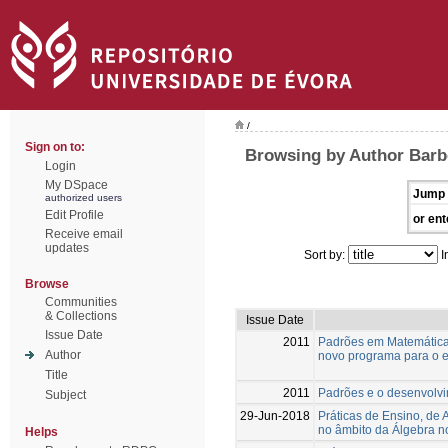
/
Sign on to:
Browsing by Author Barb
Login
My DSpace
Jump 
authorized users
Edit Profile
or ent
Receive email
updates
Sort by:
I
Browse
Communities
& Collections
Issue Date
Issue Date
2011
Padrões em Matemática:
Author
novo programa para o 
Title
2011
Padrões e o desenvolv
Subject
29-Jun-2018
Práticas de Ensino, de 
no âmbito da Álgebra no
Helps