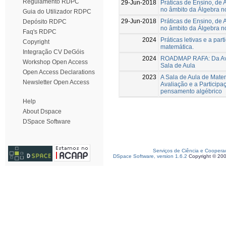
Regulamento RDPC
29-Jun-2018
Práticas de Ensino, de 
no âmbito da Álgebra no
Guia do Utilizador RDPC
29-Jun-2018
Práticas de Ensino, de 
Depósito RDPC
no âmbito da Álgebra no
Faq's RDPC
2024
Práticas letivas e a par
Copyright
matemática.
Integração CV DeGóis
2024
ROADMAP RAFA: Da Ava
Workshop Open Access
Sala de Aula
Open Access Declarations
2023
A Sala de Aula de Matem
Newsletter Open Access
Avaliação e a Participa
pensamento algébrico
Help
About Dspace
DSpace Software
Serviços de Ciência e Coopera
DSpace Software, version 1.6.2
Copyright © 20