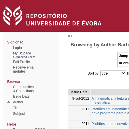
/
Sign on to:
Browsing by Author Barb
Login
My DSpace
Jump 
authorized users
Edit Profile
or ent
Receive email
updates
Sort by:
I
Browse
Communities
& Collections
Issue Date
Issue Date
9-Jul-2012
A matemática, a leitur
Author
matemática
Title
2011
Padrões em Matemática:
novo programa para o 
Subject
2011
Padrões e o desenvolv
Helps