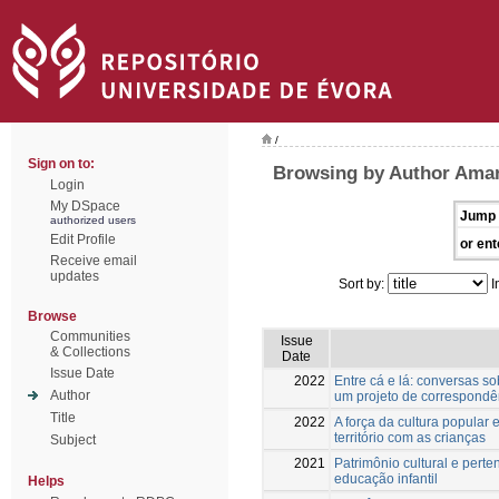
/
Sign on to:
Browsing by Author Amar
Login
My DSpace
Jump 
authorized users
Edit Profile
or ent
Receive email
updates
Sort by:
I
Browse
Communities
Issue
& Collections
Date
Issue Date
2022
Entre cá e lá: conversas s
Author
um projeto de correspondên
Title
2022
A força da cultura popular 
território com as crianças
Subject
2021
Patrimônio cultural e perte
educação infantil
Helps