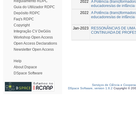
Regulamento RDPC
2022
A Potência (trans)formador
educadores/as de infância 
Guia do Utilizador RDPC
2022
A Potência (trans)formador
Depósito RDPC
educadores/as de infância 
Faq's RDPC
Copyright
Jan-2023
RESSONÂNCIAS DE UMA 
Integração CV DeGóis
CONTINUADA DE PROFES
Workshop Open Access
Open Access Declarations
Newsletter Open Access
Help
About Dspace
DSpace Software
Serviços de Ciência e Coopera
DSpace Software, version 1.6.2
Copyright © 20