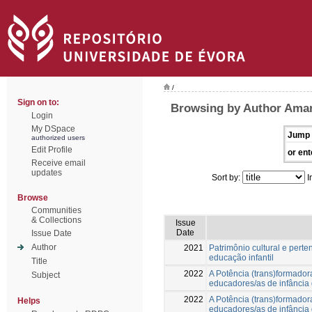
/
Sign on to:
Browsing by Author Amar
Login
My DSpace
Jump 
authorized users
Edit Profile
or ent
Receive email
updates
Sort by:
I
Browse
Communities
& Collections
Issue
Date
Issue Date
Author
2021
Patrimônio cultural e perte
educação infantil
Title
2022
A Potência (trans)formador
Subject
educadores/as de infância 
2022
A Potência (trans)formador
Helps
educadores/as de infância 