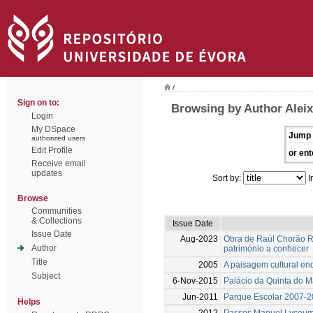
/
Sign on to:
Browsing by Author Aleix
Login
My DSpace
Jump 
authorized users
Edit Profile
or ent
Receive email
updates
Sort by:
I
Browse
Communities
& Collections
Issue Date
Issue Date
Aug-2023
Obra de Raúl Chorão R
Author
património a conhecer
Title
2005
A paisagem cultural en
Subject
6-Nov-2015
Palácio da Quinta do M
Jun-2011
Parque Escolar 2007-2
Helps
2012
Passos Manuel Lyceum 