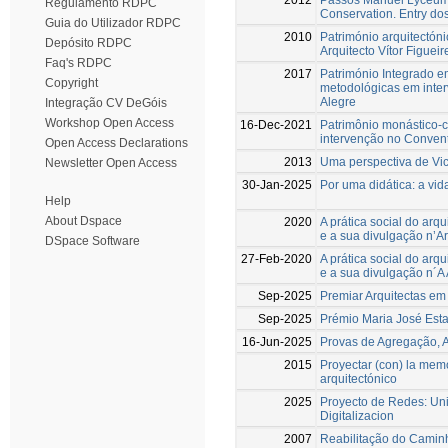
Regulamento RDPC
Conservation. Entry dos
Guia do Utilizador RDPC
2010
Património arquitectón
Depósito RDPC
Arquitecto Vítor Figueir
Faq's RDPC
2017
Património Integrado em
Copyright
metodológicas em inter
Alegre
Integração CV DeGóis
Workshop Open Access
16-Dec-2021
Patrimônio monástico-
intervenção no Conven
Open Access Declarations
2013
Uma perspectiva de Vic
Newsletter Open Access
30-Jan-2025
Por uma didática: a vi
Help
About Dspace
2020
A prática social do ar
e a sua divulgação n’A
DSpace Software
27-Feb-2020
A prática social do ar
e a sua divulgação n´A
Sep-2025
Premiar Arquitectas em
Sep-2025
Prémio Maria José Est
16-Jun-2025
Provas de Agregação, A
2015
Proyectar (con) la memo
arquitectónico
2025
Proyecto de Redes: Uni
Digitalizacion
2007
Reabilitação do Caminh