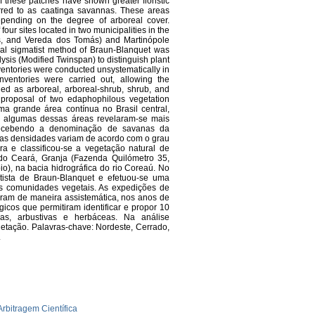
f these patches have shown greater floristic
erred to as caatinga savannas. These areas
depending on the degree of arboreal cover.
 four sites located in two municipalities in the
s, and Vereda dos Tomás) and Martinópole
cal sigmatist method of Braun-Blanquet was
lysis (Modified Twinspan) to distinguish plant
ventories were conducted unsystematically in
nventories were carried out, allowing the
fied as arboreal, arboreal-shrub, shrub, and
 proposal of two edaphophilous vegetation
a grande área contínua no Brasil central,
o, algumas dessas áreas revelaram-se mais
 recebendo a denominação de savanas da
cujas densidades variam de acordo com o grau
ra e classificou-se a vegetação natural de
do Ceará, Granja (Fazenda Quilómetro 35,
), na bacia hidrográfica do rio Coreaú. No
tista de Braun-Blanquet e efetuou-se uma
das comunidades vegetais. As expedições de
reram de maneira assistemática, nos anos de
gicos que permitiram identificar e propor 10
vas, arbustivas e herbáceas. Na análise
getação. Palavras-chave: Nordeste, Cerrado,
.
rbitragem Científica