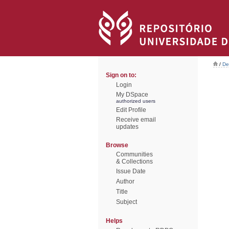
/
De
Sign on to:
Login
My DSpace
authorized users
Edit Profile
Receive email
updates
Browse
Communities
& Collections
Issue Date
Author
Title
Subject
Helps