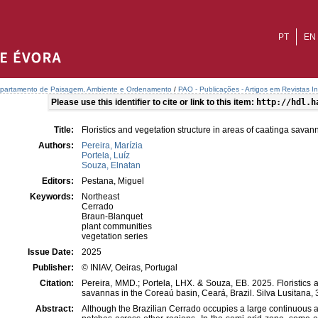
PT
EN
partamento de Paisagem, Ambiente e Ordenamento
/
PAO - Publicações - Artigos em Revistas In
Please use this identifier to cite or link to this item:
http://hdl.h
Title:
Floristics and vegetation structure in areas of caatinga savan
Authors:
Pereira, Marízia
Portela, Luíz
Souza, Elnatan
Editors:
Pestana, Miguel
Keywords:
Northeast
Cerrado
Braun-Blanquet
plant communities
vegetation series
Issue Date:
2025
Publisher:
© INIAV, Oeiras, Portugal
Citation:
Pereira, MMD.; Portela, LHX. & Souza, EB. 2025. Floristics a
savannas in the Coreaú basin, Ceará, Brazil. Silva Lusitana, 
Abstract:
Although the Brazilian Cerrado occupies a large continuous area