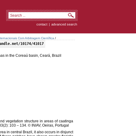
contact
|
advanced search
ternacionais Com Arbitragem Científica
/
andle.net/10174/41017
nas in the Coreaú basin, Ceará, Brazil
nd vegetation structure in areas of caatinga
33(2): 103 – 134. © INIAV, Oeiras, Portugal
 in central Brazil, it also occurs in disjunct