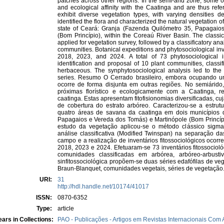
patches across other regions. In the semi-arid zone, some o
and ecological affinity with the Caatinga and are thus ref
exhibit diverse vegetation types, with varying densities 
identified the flora and characterized the natural vegetation of
state of Ceará: Granja (Fazenda Quilómetro 35, Papagaio
(Bom Princípio), within the Coreaú River Basin. The classi
applied for vegetation survey, followed by a classificatory ana
communities. Botanical expeditions and phytosociological in
2018, 2023, and 2024. A total of 73 phytosociological i
identification and proposal of 10 plant communities, classi
herbaceous. The synphytosociological analysis led to the
series. Resumo O Cerrado brasileiro, embora ocupando um
ocorre de forma disjunta em outras regiões. No semiárid
próximas florístico e ecologicamente com a Caatinga,
caatinga. Estas apresentam fitofisionomias diversificadas, 
de cobertura do estrato arbóreo. Caracterizou-se a estrutu
quatro áreas de savana da caatinga em dois municípios 
Papagaios e Vereda dos Tomás) e Martinópole (Bom Princípio
estudo da vegetação aplicou-se o método clássico sigma
análise classificativa (Modified Twinspan) na separação 
campo e a realização de inventários fitossociológicos ocor
2018, 2023 e 2024. Efetuaram-se 73 inventários fitossocioló
comunidades classificadas em arbórea, arbóreo-arbusti
sinfitossociológica propõem-se duas séries edafófilas de ve
Braun-Blanquet, comunidades vegetais, séries de vegetação
URI:
31
http://hdl.handle.net/10174/41017
ISSN:
0870-6352
Type:
article
ars in Collections:
PAO - Publicações - Artigos em Revistas Internacionais Com A