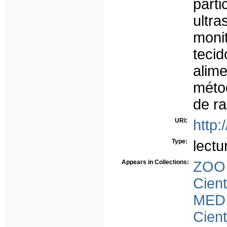
part
ult
moni
teci
alim
méto
de ra
URI:
http:
Type:
lectu
Appears in Collections:
ZOO
Cient
MED
Cient