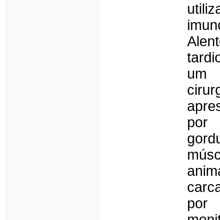
uti
imu
Alen
tardi
um 
cir
apre
por 
gord
músc
anim
carc
por
moni