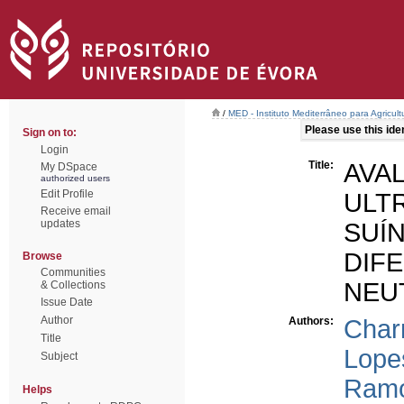
/
MED - Instituto Mediterrâneo para Agricul
Please use this ident
Sign on to:
Login
Title:
AV
My DSpace
authorized users
Edit Profile
UL
Receive email
updates
SUÍ
DI
Browse
Communities
NEU
& Collections
Issue Date
Author
Authors:
Char
Title
Lope
Subject
Ramo
Helps