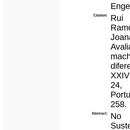
Enge
Citation:
Rui 
Ramo
Joana
Aval
mach
difer
XXIV
24,
Port
258.
Abstract:
No 
Sust