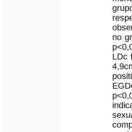
grup
resp
obse
no g
p<0,
LDc f
4,9
posi
EGDc
p<0,
indi
sexu
comp