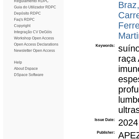
Regulamento RDPC
Braz
Guia do Utilizador RDPC
Carr
Depósito RDPC
Faq's RDPC
Ferre
Copyright
Integração CV DeGóis
Mart
Workshop Open Access
Open Access Declarations
Keywords:
suín
Newsletter Open Access
raça 
Help
imun
About Dspace
DSpace Software
espe
prof
lumb
ultra
Issue Date:
2024
Publisher:
APE