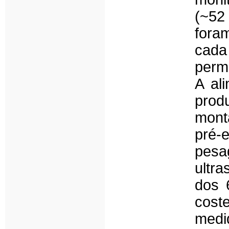
(~52
foram
cada
permi
A al
pro
mont
pré-
pes
ultr
dos 
cost
medi