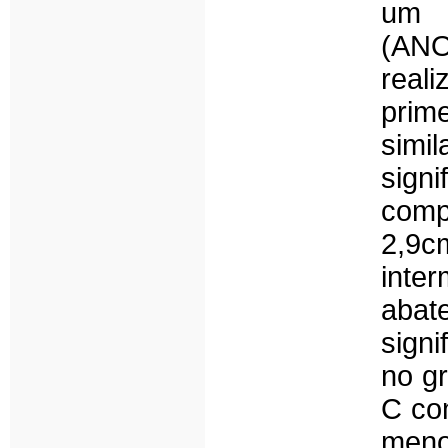
um p
(AN
rea
prim
simi
sign
comp
2,9c
inter
abat
sign
no g
C com
men