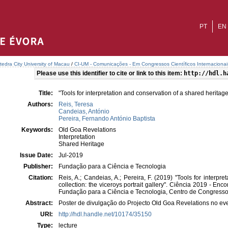
PT
EN
tedra City University of Macau
/
CI-UM - Comunicações - Em Congressos Científicos Internacionai
Please use this identifier to cite or link to this item:
http://hdl.h
Title:
"Tools for interpretation and conservation of a shared heritage 
Authors:
Reis, Teresa
Candeias, António
Pereira, Fernando António Baptista
Keywords:
Old Goa Revelations
Interpretation
Shared Heritage
Issue Date:
Jul-2019
Publisher:
Fundação para a Ciência e Tecnologia
Citation:
Reis, A.; Candeias, A.; Pereira, F. (2019) "Tools for interpr
collection: the viceroys portrait gallery". Ciência 2019 - En
Fundação para a Ciência e Tecnologia, Centro de Congresso
Abstract:
Poster de divulgação do Projecto Old Goa Revelations no ev
URI:
http://hdl.handle.net/10174/35150
Type:
lecture