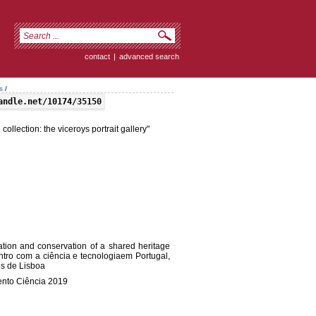
contact
|
advanced search
s
/
andle.net/10174/35150
collection: the viceroys portrait gallery"
etation and conservation of a shared heritage
contro com a ciência e tecnologiaem Portugal,
s de Lisboa
ento Ciência 2019