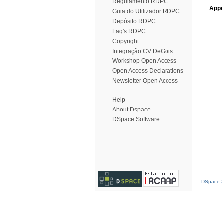
Regulamento RDPC
Appe
Guia do Utilizador RDPC
Depósito RDPC
Faq's RDPC
Copyright
Integração CV DeGóis
Workshop Open Access
Open Access Declarations
Newsletter Open Access
Help
About Dspace
DSpace Software
DSpace S