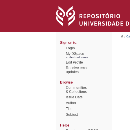
/
Cá
Sign on to:
Login
My DSpace
authorized users
Edit Profile
Receive email
updates
Browse
Communities
& Collections
Issue Date
Author
Title
Subject
Helps