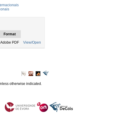
ernacionais
ionais
Format
Adobe PDF
View/Open
unless otherwise indicated.