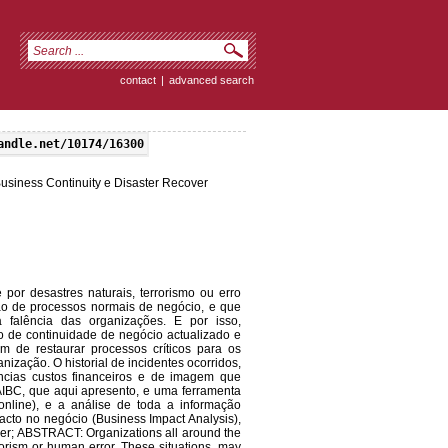
contact
|
advanced search
andle.net/10174/16300
usiness Continuity e Disaster Recover
or desastres naturais, terrorismo ou erro
ão de processos normais de negócio, e que
falência das organizações. E por isso,
 de continuidade de negócio actualizado e
m de restaurar processos críticos para os
ização. O historial de incidentes ocorridos,
ências custos financeiros e de imagem que
IBC, que aqui apresento, e uma ferramenta
 online), e a análise de toda a informação
mpacto no negócio (Business Impact Analysis),
ver; ABSTRACT: Organizations all around the
rrorism or human error. These situations, may