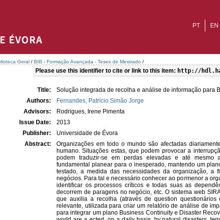
PT
EN
blioteca Geral
/
BIB - Formação Avançada - Teses de Mestrado
/
Please use this identifier to cite or link to this item:
http://hdl.h
Title:
Solução integrada de recolha e análise de informação para B
Authors:
Fernandes, Patrício Simão Jorge
Advisors:
Rodrigues, Irene Pimenta
Issue Date:
2013
Publisher:
Universidade de Évora
Abstract:
Organizações em todo o mundo são afectadas diariamente p
humano. Situações estas, que podem provocar a interrupç
podem traduzir-se em perdas elevadas e até mesmo a 
fundamental planear para o inesperado, mantendo um plano
testado, a medida das necessidades da organização, a fi
negócios. Para tal e necessário conhecer ao pormenor a organ
identificar os processos críticos e todas suas as depend
decorrem de paragens no negócio, etc. O sistema web SIRA
que auxilia a recolha (através de question questionários
relevante, utilizada para criar um relatório de análise de i
para integrar um plano Business Continuity e Disaster Reco
world are a ected, on a daily basis, by natural disasters, te