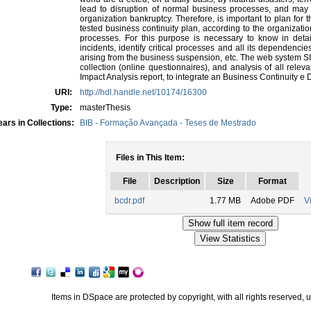
lead to disruption of normal business processes, and may 
organization bankruptcy. Therefore, is important to plan fo
tested business continuity plan, according to the organization
processes. For this purpose is necessary to know in detail
incidents, identify critical processes and all its dependenc
arising from the business suspension, etc. The web system SIR
collection (online questionnaires), and analysis of all relev
Impact Analysis report, to integrate an Business Continuity e 
URI:
http://hdl.handle.net/10174/16300
Type:
masterThesis
ars in Collections:
BIB - Formação Avançada - Teses de Mestrado
Files in This Item:
File
Description
Size
Format
bcdr.pdf
1.77 MB
Adobe PDF
V
Items in DSpace are protected by copyright, with all rights reserved, 