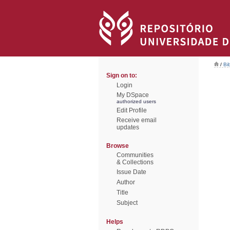
/
Bi
Sign on to:
Login
My DSpace
authorized users
Edit Profile
Receive email
updates
Browse
Communities
& Collections
Issue Date
Author
Title
Subject
Helps