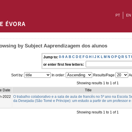
PT
EN
owsing by Subject Aaprendizagem dos alunos
0-9
A
B
C
D
E
F
G
H
I
J
K
L
M
N
O
P
Q
R
S
T
Jump to:
or enter first few letters:
Sort by:
In order:
Results/Page
Au
Showing results 1 to 1 of 1
e Date
Title
n-2022
O trabalho colaborativo e a sala de aula de francês no 5º ano na Escola 
da Desejada (São Tomé e Príncipe): um estudo a partir de um professor e
Showing results 1 to 1 of 1