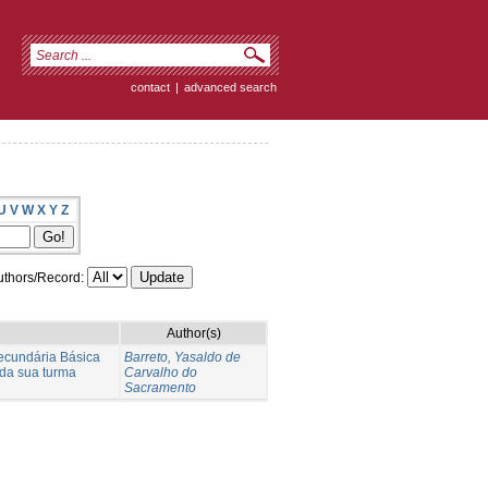
contact
|
advanced search
U
V
W
X
Y
Z
thors/Record:
Author(s)
Secundária Básica
Barreto, Yasaldo de
 da sua turma
Carvalho do
Sacramento