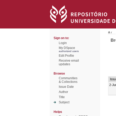
/
Sign on to:
Br
Login
My DSpace
authorized users
Edit Profile
Receive email
updates
Browse
Communities
Issu
& Collections
2-Ju
Issue Date
Author
Title
Subject
Helps