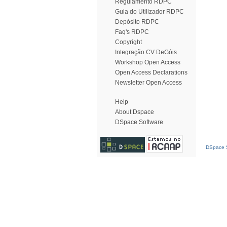
Regulamento RDPC
Guia do Utilizador RDPC
Depósito RDPC
Faq's RDPC
Copyright
Integração CV DeGóis
Workshop Open Access
Open Access Declarations
Newsletter Open Access
Help
About Dspace
DSpace Software
DSpace S