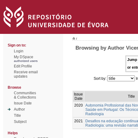
/
Sign on to:
Browsing by Author Vicen
Login
My DSpace
Jump 
authorized users
Edit Profile
or ent
Receive email
updates
Sort by:
I
Browse
Communities
Issue
Title
& Collections
Date
Issue Date
2020
Autonomia Profissional das No
Author
Saúde em Portugal: Os Técnico
Radiologia
Title
2021
Desafios na educação contínua
Subject
Radiologia: uma revisão narrat
Helps