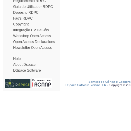
Regulamento RDPC
Guia do Utilizador RDPC
Depósito RDPC
Faq's RDPC
Copyright
Integração CV DeGóis
Workshop Open Access
Open Access Declarations
Newsletter Open Access
Help
About Dspace
DSpace Software
Serviços de Ciência e Coopera
DSpace Software, version 1.6.2
Copyright © 20