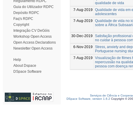
Regulamento RDPC
qualidade de vida
Guia do Utilizador RDPC
7-Aug-2019
Qualidade de vida em 
Depósito RDPC
adolescentes
Faq's RDPC
7-Aug-2019
Qualidade de vida no i
Copyright
sobre a África Subsaar
Integração CV DeGóis
30-Dec-2019
Satisfação profissional
Workshop Open Access
no cuidar à pessoa co
Open Access Declarations
6-Nov-2019
Stress, anxiety and dep
Newsletter Open Access
Portuguese nursing stu
7-Aug-2019
Visualização de filmes 
Help
repercussão na qualida
About Dspace
pessoa com doença ren
DSpace Software
Serviços de Ciência e Coopera
DSpace Software, version 1.6.2
Copyright © 20