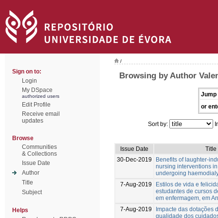
/
Sign on to:
Browsing by Author Vale
Login
My DSpace
Jump 
authorized users
Edit Profile
or ent
Receive email
updates
Sort by:
I
Browse
Communities
Issue Date
Title
& Collections
30-Dec-2019
Benefits of laughter-i
Issue Date
nursing interventions i
Author
undergoing haemodialy
Title
7-Aug-2019
Estilos de vida e felici
estudantes de cursos d
Subject
em enfermagem, em An
7-Aug-2019
Impacte das dotações 
Helps
qualidade dos cuidado