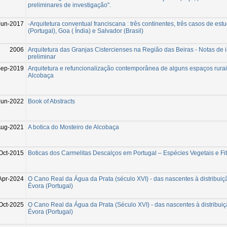
preliminares de investigação".
Jun-2017
-Arquitetura conventual franciscana : três continentes, três casos de est
(Portugal), Goa ( Índia) e Salvador (Brasil)
2006
Arquitetura das Granjas Cistercienses na Região das Beiras - Notas de 
preliminar
ep-2019
Arquitetura e refuncionalização contemporânea de alguns espaços rurai
Alcobaça
Jun-2022
Book of Abstracts
ug-2021
A botica do Mosteiro de Alcobaça
Oct-2015
Boticas dos Carmelitas Descalços em Portugal – Espécies Vegetais e Fi
Apr-2024
O Cano Real da Água da Prata (século XVI) - das nascentes à distribuiç
Évora (Portugal)
Oct-2025
O Cano Real da Água da Prata (Século XVI) - das nascentes à distribui
Évora (Portugal)