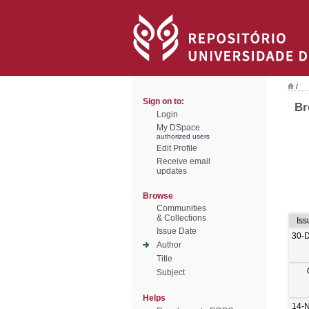
/
Sign on to:
Br
Login
My DSpace
authorized users
Edit Profile
Receive email
updates
Browse
Communities
& Collections
Iss
Issue Date
30-
Author
Title
Subject
Helps
14-