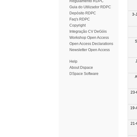
Regulamento RDPC
Guia do Utilizador RDPC
Depósito RDPC
3-
Faq's RDPC
Copyright
Integração CV DeGóis
Workshop Open Access
S
Open Access Declarations
Newsletter Open Access
Help
About Dspace
DSpace Software
A
23-
19-
21-