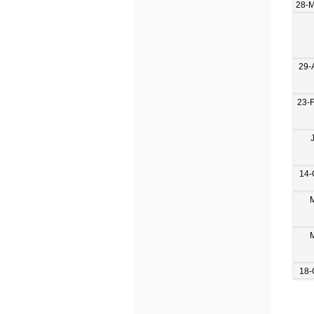
28-
29-
23-
14-
18-