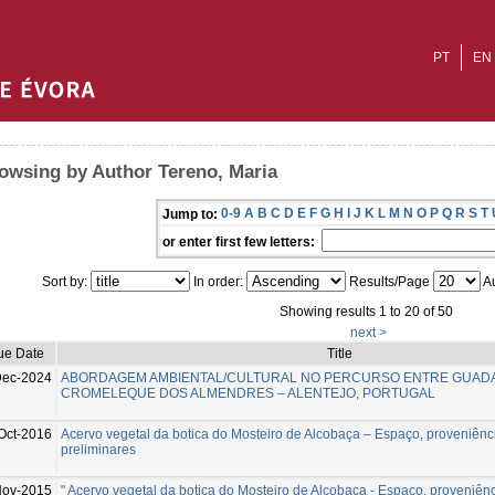
PT
EN
owsing by Author Tereno, Maria
0-9
A
B
C
D
E
F
G
H
I
J
K
L
M
N
O
P
Q
R
S
T
Jump to:
or enter first few letters:
Sort by:
In order:
Results/Page
Au
Showing results 1 to 20 of 50
next >
ue Date
Title
Dec-2024
ABORDAGEM AMBIENTAL/CULTURAL NO PERCURSO ENTRE GUADA
CROMELEQUE DOS ALMENDRES – ALENTEJO, PORTUGAL
Oct-2016
Acervo vegetal da botica do Mosteiro de Alcobaça – Espaço, proveniênc
preliminares
Nov-2015
" Acervo vegetal da botica do Mosteiro de Alcobaça - Espaço, proveniênc