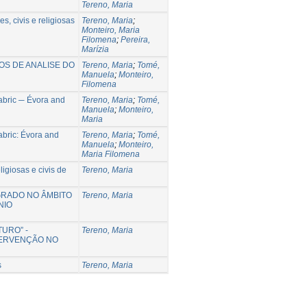
Tereno, Maria
s, civis e religiosas
Tereno, Maria
;
Monteiro, Maria
Filomena
;
Pereira,
Marízia
S DE ANALISE DO
Tereno, Maria
;
Tomé,
Manuela
;
Monteiro,
Filomena
fabric ─ Évora and
Tereno, Maria
;
Tomé,
Manuela
;
Monteiro,
Maria
abric: Évora and
Tereno, Maria
;
Tomé,
Manuela
;
Monteiro,
Maria Filomena
ligiosas e civis de
Tereno, Maria
GRADO NO ÂMBITO
Tereno, Maria
NIO
URO” -
Tereno, Maria
TERVENÇÃO NO
s
Tereno, Maria