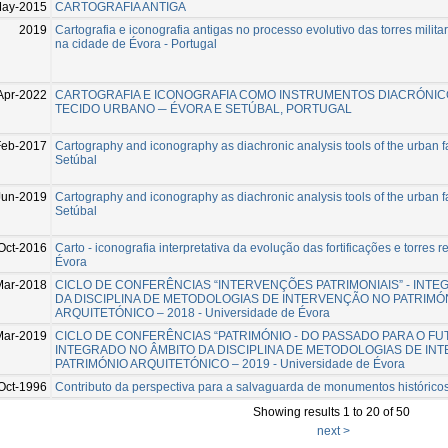
May-2015
CARTOGRAFIA ANTIGA
2019
Cartografia e iconografia antigas no processo evolutivo das torres militare
na cidade de Évora - Portugal
Apr-2022
CARTOGRAFIA E ICONOGRAFIA COMO INSTRUMENTOS DIACRÓNICO
TECIDO URBANO ─ ÉVORA E SETÚBAL, PORTUGAL
Feb-2017
Cartography and iconography as diachronic analysis tools of the urban 
Setúbal
Jun-2019
Cartography and iconography as diachronic analysis tools of the urban f
Setúbal
Oct-2016
Carto - iconografia interpretativa da evolução das fortificações e torres re
Évora
Mar-2018
CICLO DE CONFERÊNCIAS “INTERVENÇÕES PATRIMONIAIS” - INTE
DA DISCIPLINA DE METODOLOGIAS DE INTERVENÇÃO NO PATRIMÓ
ARQUITETÓNICO – 2018 - Universidade de Évora
Mar-2019
CICLO DE CONFERÊNCIAS “PATRIMÓNIO - DO PASSADO PARA O FUT
INTEGRADO NO ÂMBITO DA DISCIPLINA DE METODOLOGIAS DE IN
PATRIMÓNIO ARQUITETÓNICO – 2019 - Universidade de Évora
Oct-1996
Contributo da perspectiva para a salvaguarda de monumentos histórico
Showing results 1 to 20 of 50
next >