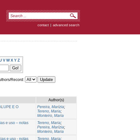
contact
|
advanced search
U
V
W
X
Y
Z
thors/Record:
Author(s)
LUPE E O
Pereira, Marízia
;
Tereno, Maria
;
Monteiro, Maria
ias e uso – notas
Tereno, Maria
;
Pereira, Marízia
;
Monteiro, Maria
ias e uso - notas
Tereno, Maria
;