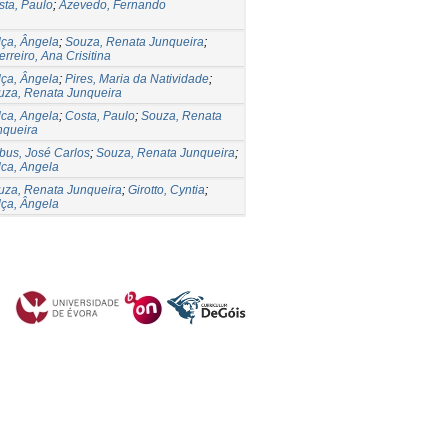
sta, Paulo
;
Azevedo, Fernando
lça, Ângela
;
Souza, Renata Junqueira
;
rreiro, Ana Crisitina
lça, Ângela
;
Pires, Maria da Natividade
;
uza, Renata Junqueira
lca, Angela
;
Costa, Paulo
;
Souza, Renata
nqueira
bus, José Carlos
;
Souza, Renata Junqueira
;
lca, Angela
uza, Renata Junqueira
;
Girotto, Cyntia
;
lça, Ângela