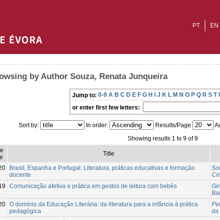
PT
EN
owsing by Author Souza, Renata Junqueira
0-9
A
B
C
D
E
F
G
H
I
J
K
L
M
N
O
P
Q
R
S
T
Jump to:
or enter first few letters:
Sort by:
In order:
Results/Page
Au
Showing results 1 to 9 of 9
ue
Title
e
20
Brasil, Espanha e Portugal: Literatura, práticas educativas e formação
So
docente
Cri
19
Comunicação afetiva e prática em gestos de leitura com bebês
Gir
Ba
20
O domínio da Educação Literária: da literatura para a infância à prática
Per
pedagógica
da