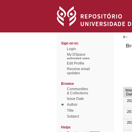
/
Sign on to:
Br
Login
My DSpace
authorized users
Edit Profile
Receive email
updates
Browse
Communities
Iss
& Collections
Dat
Issue Date
20
Author
Title
20
Subject
20
Helps