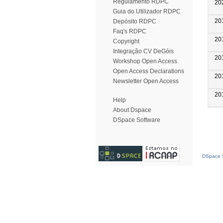
Regulamento RDPC
20
Guia do Utilizador RDPC
20
Depósito RDPC
Faq's RDPC
20
Copyright
Integração CV DeGóis
20
Workshop Open Access
Open Access Declarations
20
Newsletter Open Access
20
Help
About Dspace
DSpace Software
DSpace S