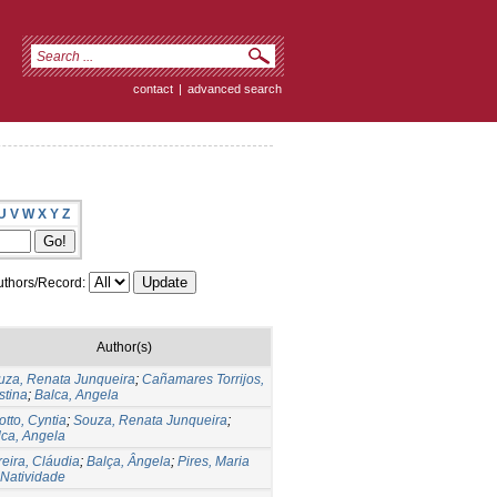
contact
|
advanced search
U
V
W
X
Y
Z
thors/Record:
Author(s)
uza, Renata Junqueira
;
Cañamares Torrijos,
stina
;
Balca, Angela
otto, Cyntia
;
Souza, Renata Junqueira
;
lca, Angela
eira, Cláudia
;
Balça, Ângela
;
Pires, Maria
 Natividade