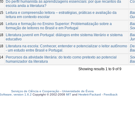
20
Do perfil humanista às aprendizagens essenciais: por que recantos da
Co
escola anda a literatura?
15
Leitura e compreensão leitora – estratégias, práticas e avaliação da
Ba
leitura em contexto escolar
Gue
16
Leitura e formação no Ensino Superior: Problematização sobre a
Ba
formação de leitores no Brasil e em Portugal
So
18
Literatura juvenil em Portugal: diálogos entre sistema literário e sistema
Ba
educativo
Ju
18
Literatura na escola: Conhecer, entender e potencializar o leitor autônomo
De
- um estudo entre Brasil e Portugal.
Ba
14
Percursos da atividade literária: do texto como pretexto ao potencial
So
humanizador da literatura
Ba
Showing results 1 to 9 of 9
Serviços de Ciência e Cooperação
-
Universidade de Évora
oftware, version 1.6.2
Copyright © 2002-2008
MIT
and
Hewlett-Packard
-
Feedback