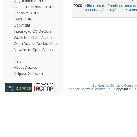
Regulamento RDPC
2009
Viticultura de Precisão: um cas
Guia do Utilizador RDPC
na Fundação Eugénio de Almei
Depósito RDPC
Faq's RDPC
Copyright
Integração CV DeGóis
Workshop Open Access
Open Access Declarations
Newsletter Open Access
Help
About Dspace
DSpace Software
Serviços de Ciência e Coopera
DSpace Software, version 1.6.2
Copyright © 20