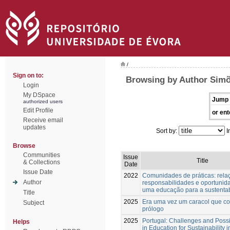
/
Sign on to:
Browsing by Author Simõ
Login
My DSpace
Jump 
authorized users
Edit Profile
or ent
Receive email
updates
Sort by:
I
Browse
Communities
Issue
Title
& Collections
Date
Issue Date
2022
Comunidades de práticas: rela
Author
responsabilidades e oportunid
uma educação para a sustentab
Title
2025
Era uma vez um caracol que co
Subject
prólogo
2025
Portugal: Challenges and Poss
Helps
in Education for Sustainability i