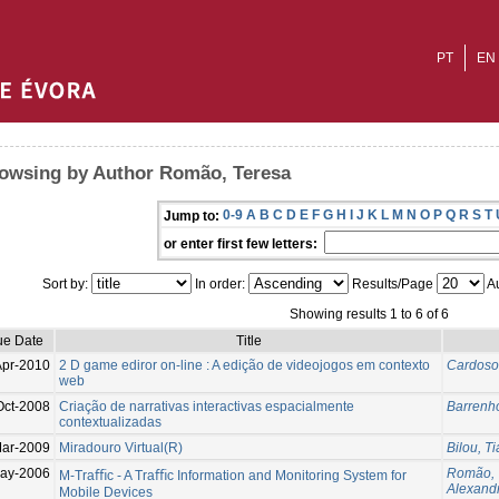
PT
EN
owsing by Author Romão, Teresa
0-9
A
B
C
D
E
F
G
H
I
J
K
L
M
N
O
P
Q
R
S
T
Jump to:
or enter first few letters:
Sort by:
In order:
Results/Page
Au
Showing results 1 to 6 of 6
ue Date
Title
Apr-2010
2 D game ediror on-line : A edição de videojogos em contexto
Cardoso,
web
Oct-2008
Criação de narrativas interactivas espacialmente
Barrenho
contextualizadas
ar-2009
Miradouro Virtual(R)
Bilou, T
ay-2006
Romão, 
M-Traﬃc - A Traﬃc Information and Monitoring System for
Alexand
Mobile Devices