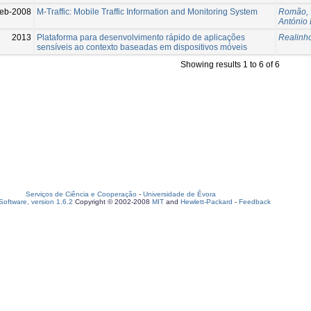
eb-2008
M-Traffic: Mobile Traffic Information and Monitoring System
Romão, 
António
2013
Plataforma para desenvolvimento rápido de aplicações
Realinho
sensíveis ao contexto baseadas em dispositivos móveis
Showing results 1 to 6 of 6
Serviços de Ciência e Cooperação
-
Universidade de Évora
oftware, version 1.6.2
Copyright © 2002-2008
MIT
and
Hewlett-Packard
-
Feedback