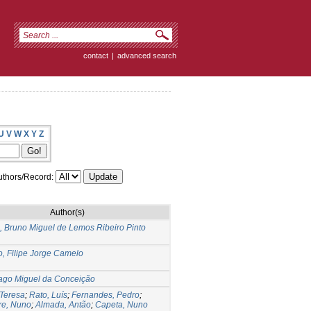
contact
|
advanced search
U
V
W
X
Y
Z
thors/Record:
Author(s)
 Bruno Miguel de Lemos Ribeiro Pinto
, Filipe Jorge Camelo
iago Miguel da Conceição
Teresa
;
Rato, Luís
;
Fernandes, Pedro
;
re, Nuno
;
Almada, Antão
;
Capeta, Nuno