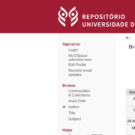
/
Sign on to:
Br
Login
My DSpace
authorized users
Edit Profile
Receive email
updates
Browse
Communities
Iss
& Collections
Issue Date
Author
Title
Subject
26-M
M
Helps