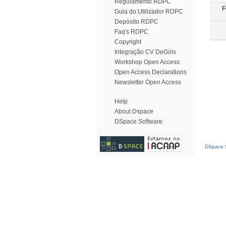
Regulamento RDPC
F
Guia do Utilizador RDPC
Depósito RDPC
Faq's RDPC
Copyright
Integração CV DeGóis
Workshop Open Access
Open Access Declarations
Newsletter Open Access
Help
About Dspace
DSpace Software
DSpace S