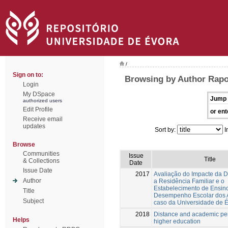
/
Sign on to:
Browsing by Author Rapo
Login
My DSpace
Jump 
authorized users
Edit Profile
or ent
Receive email
updates
Sort by:
I
Browse
Communities
Issue
Title
& Collections
Date
Issue Date
2017
Avaliação do Impacte da Di
Author
a Residência Familiar e o
Estabelecimento de Ensin
Title
Desempenho Escolar dos A
Subject
caso da Universidade de 
2018
Distance and academic pe
Helps
higher education