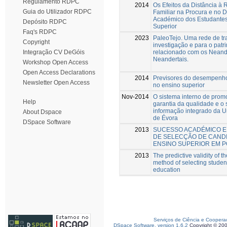
Regulamento RDPC
2014
Os Efeitos da Distância à 
Guia do Utilizador RDPC
Familiar na Procura e no
Académico dos Estudantes
Depósito RDPC
Superior
Faq's RDPC
2023
PaleoTejo. Uma rede de tr
Copyright
investigação e para o patr
relacionado com os Neande
Integração CV DeGóis
Neandertais.
Workshop Open Access
Open Access Declarations
2014
Previsores do desempenh
Newsletter Open Access
no ensino superior
Nov-2014
O sistema interno de prom
Help
garantia da qualidade e o 
informação integrado da U
About Dspace
de Évora
DSpace Software
2013
SUCESSO ACADÉMICO 
DE SELECÇÃO DE CAND
ENSINO SUPERIOR EM 
2013
The predictive validity of 
method of selecting student
education
Serviços de Ciência e Coopera
DSpace Software, version 1.6.2
Copyright © 20