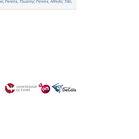
ue
;
Pereira, Thuanny
;
Pereira, Alfredo
;
Titto,