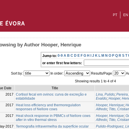
PT
EN
owsing by Author Hooper, Henrique
0-9
A
B
C
D
E
F
G
H
I
J
K
L
M
N
O
P
Q
R
S
T
Jump to:
or enter first few letters:
Sort by:
In order:
Results/Page
Au
Showing results 1 to 4 of 4
ue Date
Title
2017
Cortisol fecal em ovinos: curva de excreção e
Lina, Pulido
;
Pereira,
estabilidade
Evaldo
;
Hooper, Hen
2017
Heat loss efficiency and thermoregulation
Hooper, Henrique
;
He
responses of Nellore cows
Alfredo
;
Titto, Cristia
2017
Heat shock response in PBMCs of Nellore cows
Hooper, Henrique
;
Go
after in vitro thermal stress
Alfredo
;
Titto, Cristia
May-2017
Termografia infravermelha da superfície ocular
Pulido-Rodriguez, Li