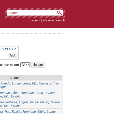
contact
|
advanced search
U
V
W
X
Y
Z
thors/Record:
Author(s)
 Alfredo
;
Longo, Luísa
;
Titto, Cristiane
;
Titto,
rique
nrique, Fábio
;
Rodriguez, Lina
;
Pereira,
ne
;
Titto, Evaldo
nella-Diaza, Ângela
;
Binelli, Mário
;
Pereira,
ne
;
Titto, Evaldo
na
;
Titto, Evaldo
;
Henrique, Fábio
;
Longo,