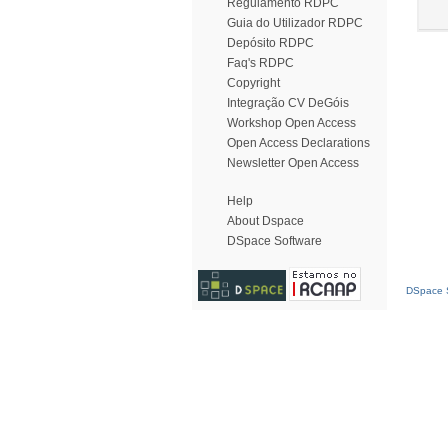
Regulamento RDPC
Guia do Utilizador RDPC
Depósito RDPC
Faq's RDPC
Copyright
Integração CV DeGóis
Workshop Open Access
Open Access Declarations
Newsletter Open Access
Help
About Dspace
DSpace Software
DSpace S