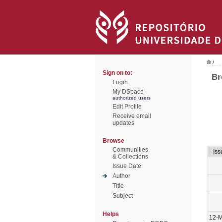
/
Sign on to:
Br
Login
My DSpace
authorized users
Edit Profile
Receive email
updates
Browse
Communities
Iss
& Collections
Issue Date
Author
Title
Subject
Helps
12-