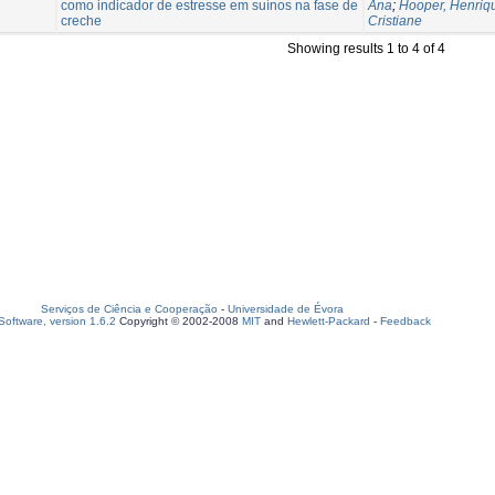
como indicador de estresse em suínos na fase de
Ana
;
Hooper, Henriq
creche
Cristiane
Showing results 1 to 4 of 4
Serviços de Ciência e Cooperação
-
Universidade de Évora
oftware, version 1.6.2
Copyright © 2002-2008
MIT
and
Hewlett-Packard
-
Feedback