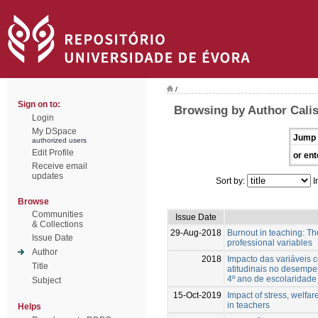
/
Sign on to:
Browsing by Author Calis
Login
My DSpace
Jump 
authorized users
Edit Profile
or ent
Receive email
updates
Sort by:
I
Browse
Communities
Issue Date
& Collections
29-Aug-2018
Burnout in teaching: T
Issue Date
professional variables
Author
2018
Impacto das variáveis c
Title
atitudinais no desemp
4º ano de escolaridade
Subject
15-Oct-2019
Impact of stress, welfa
in teachers
Helps