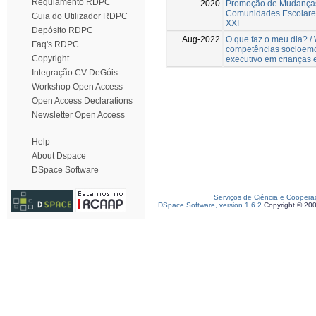
Regulamento RDPC
2020
Promoção de Mudanças
Comunidades Escolare
Guia do Utilizador RDPC
XXI
Depósito RDPC
Aug-2022
O que faz o meu dia? /
Faq's RDPC
competências socioemo
Copyright
executivo em crianças 
Integração CV DeGóis
Workshop Open Access
Open Access Declarations
Newsletter Open Access
Help
About Dspace
DSpace Software
Serviços de Ciência e Coopera
DSpace Software, version 1.6.2
Copyright © 20