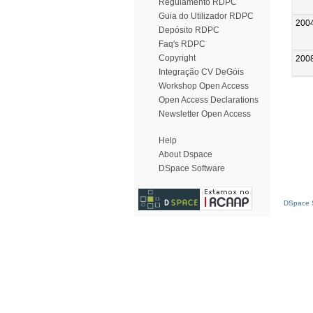
Regulamento RDPC
Guia do Utilizador RDPC
200
Depósito RDPC
Faq's RDPC
Copyright
200
Integração CV DeGóis
Workshop Open Access
Open Access Declarations
Newsletter Open Access
Help
About Dspace
DSpace Software
DSpace S