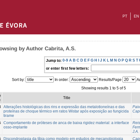
PT
EN
owsing by Author Cabrita, A.S.
0-9
A
B
C
D
E
F
G
H
I
J
K
L
M
N
O
P
Q
R
S
T
Jump to:
or enter first few letters:
Sort by:
In order:
Results/Page
Au
Showing results 1 to 5 of 5
e
Title
e
3
Alterações histológicas dos rins e expressão das metalotioneínas e das
Paiv
proteínas de choque térmico em ratos Wistar após exposição ao fungicida
Cape
tirame
5
Comportamento de próteses de anca de baixa rigidez material: a interface
Reis
osso-implante
Fer
J.A.
5
Discondroplasia da tíbia como modelo em estudos de mecanobiologia
Cape