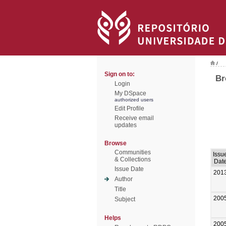
/
Sign on to:
Br
Login
My DSpace
authorized users
Edit Profile
Receive email
updates
Browse
Communities
Issu
& Collections
Dat
Issue Date
201
Author
Title
200
Subject
Helps
200