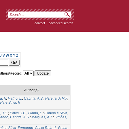
contact
|
advanced search
U
V
W
X
Y
Z
thors/Record:
Author(s)
a, F.
;
Fialho, L.
;
Cabrita, A.S.
;
Pereira, A.M.F
;
la e Silva, F.
, J.C.
;
Potes, J.C.
;
Fialho, L.
;
Capela e Silva,
nando
;
Cabrita, A.S.
;
Marques, A.T.
;
Simões,
la e Silva, Fernando
;
Costa Reis, J.
;
Potes,