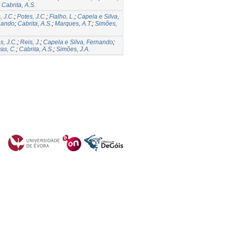
;
Cabrita, A.S.
, J.C.
;
Potes, J.C.
;
Fialho, L.
;
Capela e Silva,
nando
;
Cabrita, A.S.
;
Marques, A.T.
;
Simões,
s, J.C.
;
Reis, J.
;
Capela e Silva, Fernando
;
as, C.
;
Cabrita, A.S.
;
Simões, J.A.