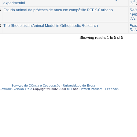
experimental
J.C.
4
Estudo animal de próteses de anca em compósito PEEK-Carbono
Reis
Fer
J.A.
8
The Sheep as an Animal Model in Orthopaedic Research
Pote
Relv
Showing results 1 to 5 of 5
Serviços de Ciência e Cooperação
-
Universidade de Évora
oftware, version 1.6.2
Copyright © 2002-2008
MIT
and
Hewlett-Packard
-
Feedback