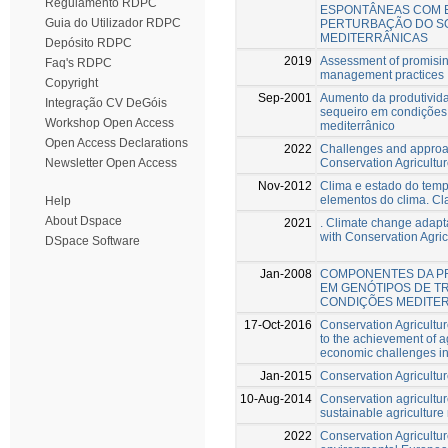
Regulamento RDPC
ESPONTÂNEAS COM 
Guia do Utilizador RDPC
PERTURBAÇÃO DO S
MEDITERRÂNICAS
Depósito RDPC
2019
Assessment of promising
Faq's RDPC
management practices
Copyright
Sep-2001
Aumento da produtivida
Integração CV DeGóis
sequeiro em condições
Workshop Open Access
mediterrânico
Open Access Declarations
2022
Challenges and approa
Conservation Agricultur
Newsletter Open Access
Nov-2012
Clima e estado do temp
elementos do clima. Cl
Help
About Dspace
2021
. Climate change adapta
with Conservation Agric
DSpace Software
Jan-2008
COMPONENTES DA P
EM GENÓTIPOS DE T
CONDIÇÕES MEDITE
17-Oct-2016
Conservation Agriculture
to the achievement of 
economic challenges i
Jan-2015
Conservation Agricultu
10-Aug-2014
Conservation agricultu
sustainable agriculture 
2022
Conservation Agriculture