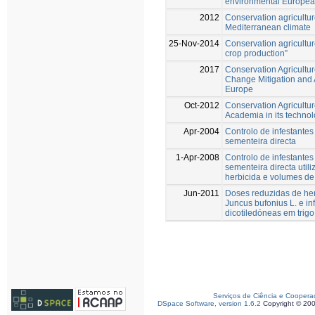
environmental Europea
2012
Conservation agricultur
Mediterranean climate
25-Nov-2014
Conservation agriculture
crop production”
2017
Conservation Agricultu
Change Mitigation and 
Europe
Oct-2012
Conservation Agricultur
Academia in its technol
Apr-2004
Controlo de infestantes
sementeira directa
1-Apr-2008
Controlo de infestantes
sementeira directa util
herbicida e volumes de
Jun-2011
Doses reduzidas de her
Juncus bufonius L. e in
dicotiledóneas em trigo
Serviços de Ciência e Coopera
DSpace Software, version 1.6.2
Copyright © 20