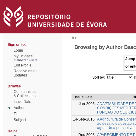
/
Sign on to:
Browsing by Author Basc
Login
My DSpace
Jump 
authorized users
Edit Profile
or ent
Receive email
updates
Sort by:
I
Browse
Communities
& Collections
Issue Date
Ti
Issue Date
Jan-2008
ADAPTABILIDADE DE 
Author
CONDIÇÕES MEDITE
FUNÇÃO DO SEU CIC
Title
14-Sep-2016
A Agricultura de Conse
Subject
ao desafio da gestão su
água: Uma perspetiva 
Helps
Dec-2008
APARECIMENTO DE P