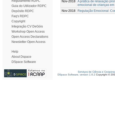
Regulamento RDPC
Nov-2018
A prática de relaxação pr
emocional de crianças em 
Guia do Utilizador RDPC
Nov-2018
Regulação Emocional: Cont
Depósito RDPC
Faq's RDPC
Copyright
Integração CV DeGóis
Workshop Open Access
Open Access Declarations
Newsletter Open Access
Help
About Dspace
DSpace Software
Serviços de Ciência e Coopera
DSpace Software, version 1.6.2
Copyright © 20