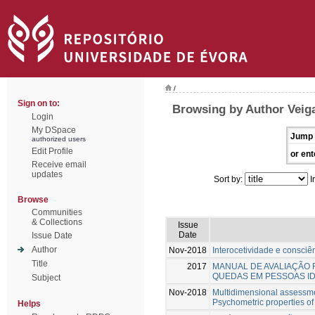
/
Sign on to:
Browsing by Author Veiga
Login
My DSpace
Jump 
authorized users
Edit Profile
or ent
Receive email
updates
Sort by:
I
Browse
Communities
& Collections
Issue
Date
Issue Date
Author
Nov-2018
Interocetividade e consciên
Title
2017
MANUAL DE AVALIAÇÃO 
QUEDAS EM PESSOAS I
Subject
Nov-2018
Multidimensional assessme
Psychometric properties of
Helps