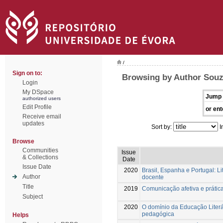
/
Sign on to:
Browsing by Author Souz
Login
My DSpace
Jump 
authorized users
Edit Profile
or ent
Receive email
updates
Sort by:
I
Browse
Communities
Issue
& Collections
Date
Issue Date
2020
Brasil, Espanha e Portugal: Li
Author
docente
Title
2019
Comunicação afetiva e prátic
Subject
2020
O domínio da Educação Literári
pedagógica
Helps