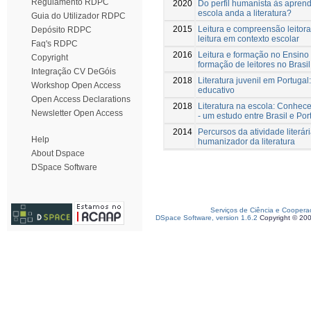
Regulamento RDPC
2020
Do perfil humanista às apren
escola anda a literatura?
Guia do Utilizador RDPC
2015
Leitura e compreensão leitora 
Depósito RDPC
leitura em contexto escolar
Faq's RDPC
2016
Leitura e formação no Ensino
Copyright
formação de leitores no Brasi
Integração CV DeGóis
2018
Literatura juvenil em Portugal:
Workshop Open Access
educativo
Open Access Declarations
2018
Literatura na escola: Conhece
Newsletter Open Access
- um estudo entre Brasil e Por
2014
Percursos da atividade literár
Help
humanizador da literatura
About Dspace
DSpace Software
Serviços de Ciência e Coopera
DSpace Software, version 1.6.2
Copyright © 20