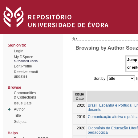
/
Sign on to:
Browsing by Author Souz
Login
My DSpace
Jump 
authorized users
Edit Profile
or ent
Receive email
updates
Sort by:
I
Browse
Communities
Issue
& Collections
Date
Issue Date
2020
Brasil, Espanha e Portugal: Li
Author
docente
Title
2019
Comunicação afetiva e prátic
Subject
2020
O domínio da Educação Literári
pedagógica
Helps