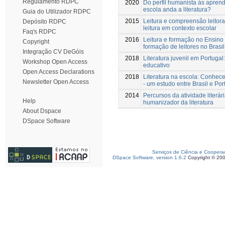
Regulamento RDPC
2020
Do perfil humanista às apren
escola anda a literatura?
Guia do Utilizador RDPC
2015
Leitura e compreensão leitora 
Depósito RDPC
leitura em contexto escolar
Faq's RDPC
2016
Leitura e formação no Ensino
Copyright
formação de leitores no Brasi
Integração CV DeGóis
2018
Literatura juvenil em Portugal:
Workshop Open Access
educativo
Open Access Declarations
2018
Literatura na escola: Conhece
Newsletter Open Access
- um estudo entre Brasil e Por
2014
Percursos da atividade literár
Help
humanizador da literatura
About Dspace
DSpace Software
Serviços de Ciência e Coopera
DSpace Software, version 1.6.2
Copyright © 20