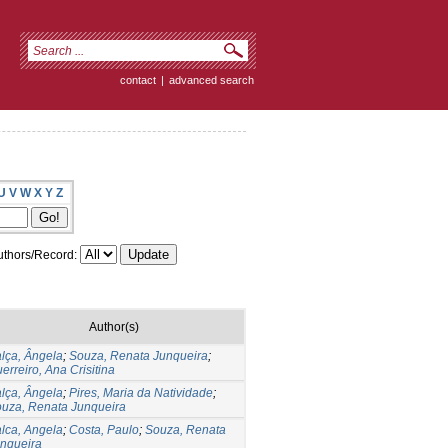
contact
|
advanced search
U
V
W
X
Y
Z
thors/Record:
Author(s)
lça, Ângela
;
Souza, Renata Junqueira
;
erreiro, Ana Crisitina
lça, Ângela
;
Pires, Maria da Natividade
;
uza, Renata Junqueira
lca, Angela
;
Costa, Paulo
;
Souza, Renata
nqueira