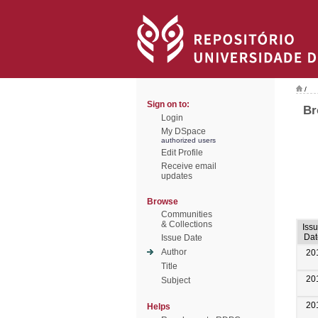
/
Sign on to:
Br
Login
My DSpace
authorized users
Edit Profile
Receive email
updates
Browse
Communities
& Collections
Iss
Dat
Issue Date
Author
20
Title
20
Subject
20
Helps