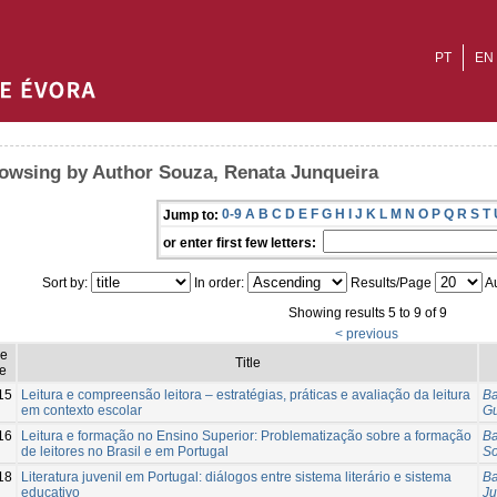
PT
EN
owsing by Author Souza, Renata Junqueira
0-9
A
B
C
D
E
F
G
H
I
J
K
L
M
N
O
P
Q
R
S
T
Jump to:
or enter first few letters:
Sort by:
In order:
Results/Page
Au
Showing results 5 to 9 of 9
< previous
ue
Title
e
15
Leitura e compreensão leitora – estratégias, práticas e avaliação da leitura
Ba
em contexto escolar
Gu
16
Leitura e formação no Ensino Superior: Problematização sobre a formação
Ba
de leitores no Brasil e em Portugal
So
18
Literatura juvenil em Portugal: diálogos entre sistema literário e sistema
Ba
educativo
Ju