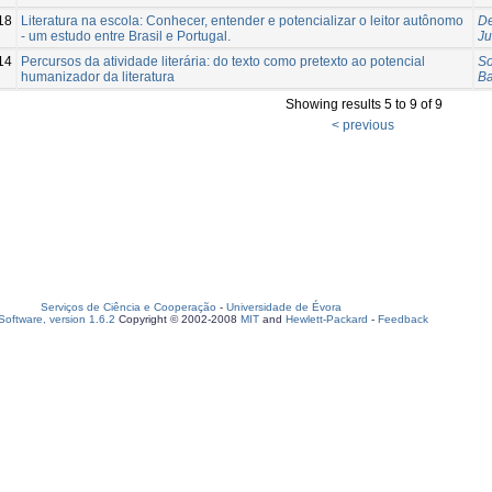
18
Literatura na escola: Conhecer, entender e potencializar o leitor autônomo
De
- um estudo entre Brasil e Portugal.
Ju
14
Percursos da atividade literária: do texto como pretexto ao potencial
So
humanizador da literatura
Ba
Showing results 5 to 9 of 9
< previous
Serviços de Ciência e Cooperação
-
Universidade de Évora
oftware, version 1.6.2
Copyright © 2002-2008
MIT
and
Hewlett-Packard
-
Feedback