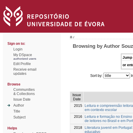
/
Sign on to:
Browsing by Author Souz
Login
My DSpace
Jump 
authorized users
Edit Profile
or ent
Receive email
updates
Sort by:
I
Browse
Communities
& Collections
Issue
Date
Issue Date
Author
2015
Leitura e compreensão leitora 
em contexto escolar
Title
2016
Leitura e formação no Ensino
Subject
de leitores no Brasil e em Por
2018
Literatura juvenil em Portugal:
Helps
educativo