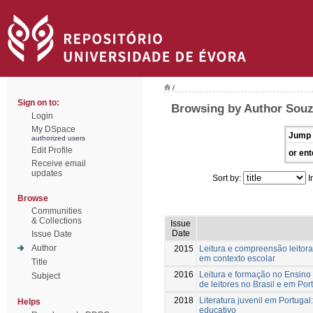
/
Sign on to:
Browsing by Author Souz
Login
My DSpace
Jump 
authorized users
Edit Profile
or ent
Receive email
updates
Sort by:
I
Browse
Communities
& Collections
Issue
Date
Issue Date
Author
2015
Leitura e compreensão leitora 
em contexto escolar
Title
2016
Leitura e formação no Ensino
Subject
de leitores no Brasil e em Por
2018
Literatura juvenil em Portugal:
Helps
educativo