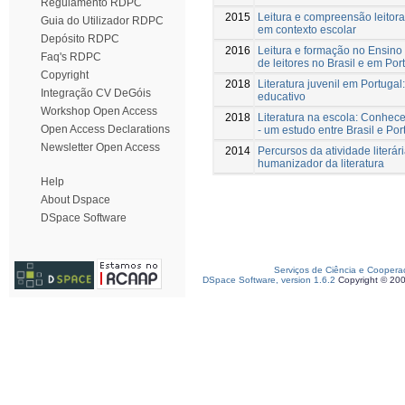
Regulamento RDPC
2015
Leitura e compreensão leitora 
Guia do Utilizador RDPC
em contexto escolar
Depósito RDPC
2016
Leitura e formação no Ensino
Faq's RDPC
de leitores no Brasil e em Por
Copyright
2018
Literatura juvenil em Portugal:
Integração CV DeGóis
educativo
Workshop Open Access
2018
Literatura na escola: Conhece
Open Access Declarations
- um estudo entre Brasil e Por
Newsletter Open Access
2014
Percursos da atividade literár
humanizador da literatura
Help
About Dspace
DSpace Software
Serviços de Ciência e Coopera
DSpace Software, version 1.6.2
Copyright © 20