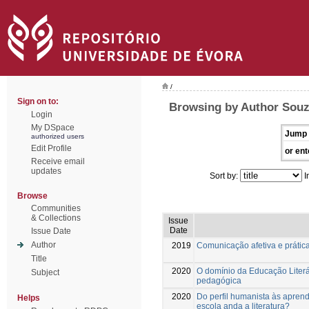
/
Sign on to:
Browsing by Author Souz
Login
My DSpace
Jump 
authorized users
Edit Profile
or ent
Receive email
updates
Sort by:
I
Browse
Communities
& Collections
Issue
Date
Issue Date
Author
2019
Comunicação afetiva e prátic
Title
2020
O domínio da Educação Literári
Subject
pedagógica
2020
Do perfil humanista às apren
Helps
escola anda a literatura?