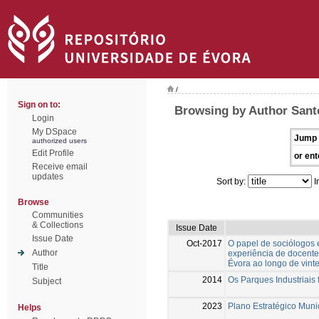
/
Sign on to:
Browsing by Author Sant
Login
My DSpace
Jump 
authorized users
Edit Profile
or ent
Receive email
updates
Sort by:
I
Browse
Communities
& Collections
Issue Date
Issue Date
Oct-2017
O papel de sociólogos e
Author
experiência de docente
Évora ao longo de vint
Title
2014
Os Parques Industriais 
Subject
2023
Plano Estratégico Muni
Helps