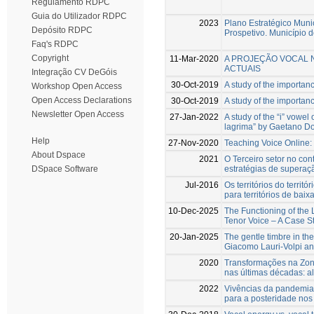
Regulamento RDPC
Guia do Utilizador RDPC
2023
Plano Estratégico Muni
Depósito RDPC
Prospetivo. Município d
Faq's RDPC
Copyright
11-Mar-2020
A PROJEÇÃO VOCAL 
ACTUAIS
Integração CV DeGóis
30-Oct-2019
A study of the importan
Workshop Open Access
Open Access Declarations
30-Oct-2019
A study of the importan
Newsletter Open Access
27-Jan-2022
A study of the “i” vowel
lagrima” by Gaetano Do
Help
27-Nov-2020
Teaching Voice Online: 
About Dspace
2021
O Terceiro setor no co
estratégias de superaç
DSpace Software
Jul-2016
Os territórios do territ
para territórios de bai
10-Dec-2025
The Functioning of the 
Tenor Voice – A Case S
20-Jan-2025
The gentle timbre in the
Giacomo Lauri-Volpi an
2020
Transformações na Zona
nas últimas décadas: a
2022
Vivências da pandemia 
para a posteridade nos 