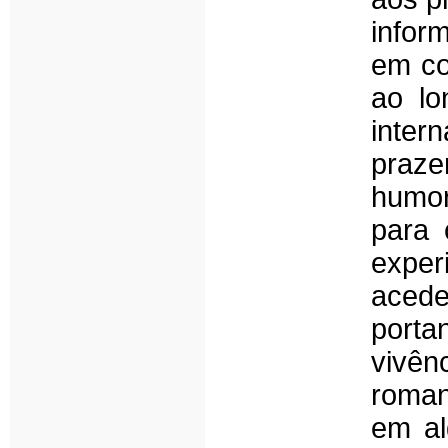
infor
em co
ao lo
inter
praze
humor
para 
exper
acede
porta
viv
roman
em al