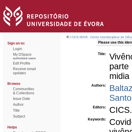
/
CICS.NOVA - Centro Interdisciplinar de Ciênc
Please use this identi
Sign on to:
Login
Title:
Vivên
My DSpace
authorized users
Edit Profile
parte
Receive email
updates
midia 
Browse
Authors:
Balta
Communities
& Collections
Santo
Issue Date
Author
Editors:
CICS.
Title
Subject
Keywords:
Covid
Helps
vivên