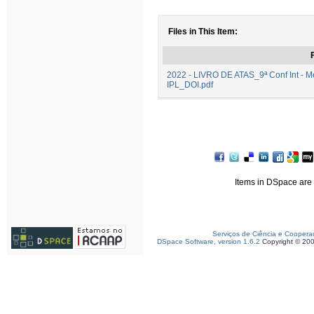
Files in This Item:
F
2022 - LIVRO DE ATAS_9ª Conf Int - Med
IPL_DOI.pdf
Items in DSpace are p
Serviços de Ciência e Coopera
DSpace Software, version 1.6.2
Copyright © 20