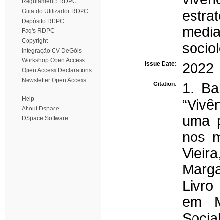
Regulamento RDPC
Guia do Utilizador RDPC
estra
Depósito RDPC
media
Faq's RDPC
Copyright
sociol
Integração CV DeGóis
Workshop Open Access
Issue Date:
2022
Open Access Declarations
Newsletter Open Access
Citation:
1. Ba
Help
“Vivê
About Dspace
uma p
DSpace Software
nos m
Vieira
Marga
Livro
em Me
Socia