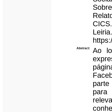
Sobre
Relat
CICS.
Leiri
https
Abstract:
Ao l
expre
págin
Face
parte
para 
rele
conhe