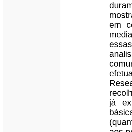
duram
mostr
em c
media
essa
anal
comun
efetu
Resea
recol
já ex
básic
(quant
aos p