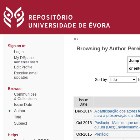
/
Sign on to:
Browsing by Author Perei
Login
My DSpace
Jump 
authorized users
Edit Profile
or ent
Receive email
updates
Sort by:
I
Browse
Communities
& Collections
Issue
Date
Issue Date
Author
Dec-2014
A participação dos atores 
para a preservação da ide
Title
Oct-2015
Posfácio - Mais do que um
Subject
ou um (Des)Envolvimento 
Oct-2015
Prefácio
Helps