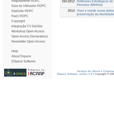
Regulamento RDPC
Oct-2012
Reflexões Estratégicas de
Penedos (Mértola)
Guia do Utilizador RDPC
2014
Viver e resistir numa alde
Depósito RDPC
preservação da identidad
Faq's RDPC
Copyright
Integração CV DeGóis
Workshop Open Access
Open Access Declarations
Newsletter Open Access
Help
About Dspace
DSpace Software
Serviços de Ciência e Coopera
DSpace Software, version 1.6.2
Copyright © 20