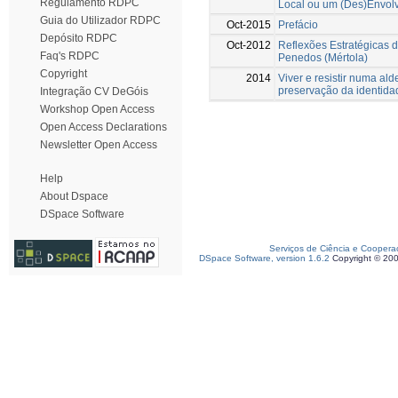
Regulamento RDPC
Local ou um (Des)Envolv
Guia do Utilizador RDPC
Oct-2015
Prefácio
Depósito RDPC
Oct-2012
Reflexões Estratégicas 
Faq's RDPC
Penedos (Mértola)
Copyright
2014
Viver e resistir numa al
preservação da identid
Integração CV DeGóis
Workshop Open Access
Open Access Declarations
Newsletter Open Access
Help
About Dspace
DSpace Software
Serviços de Ciência e Coopera
DSpace Software, version 1.6.2
Copyright © 20