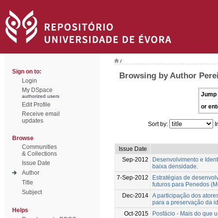
/
Sign on to:
Browsing by Author Perei
Login
My DSpace
Jump 
authorized users
Edit Profile
or ent
Receive email
updates
Sort by:
I
Browse
Communities
Issue Date
& Collections
Sep-2012
Desenvolvimento e Ident
Issue Date
baixa densidade.
Author
7-Sep-2012
Estratégias de desenvol
Title
futuros para Penedos (M
Subject
Dec-2014
A participação dos atore
para a preservação da i
Helps
Oct-2015
Posfácio - Mais do que 