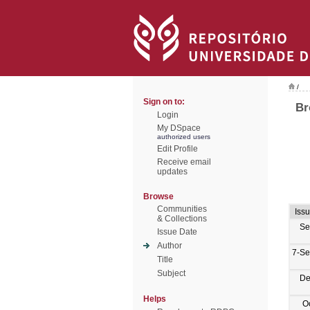
/
Sign on to:
Br
Login
My DSpace
authorized users
Edit Profile
Receive email
updates
Browse
Communities
Iss
& Collections
Se
Issue Date
Author
7-Se
Title
Subject
De
Helps
O