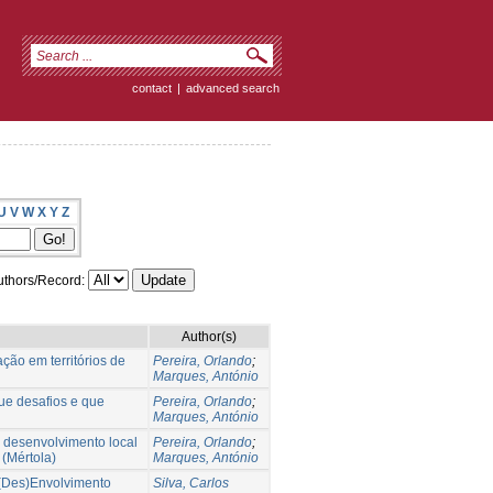
contact
|
advanced search
U
V
W
X
Y
Z
thors/Record:
Author(s)
ão em territórios de
Pereira, Orlando
;
Marques, António
ue desafios e que
Pereira, Orlando
;
Marques, António
de desenvolvimento local
Pereira, Orlando
;
(Mértola)
Marques, António
 (Des)Envolvimento
Silva, Carlos