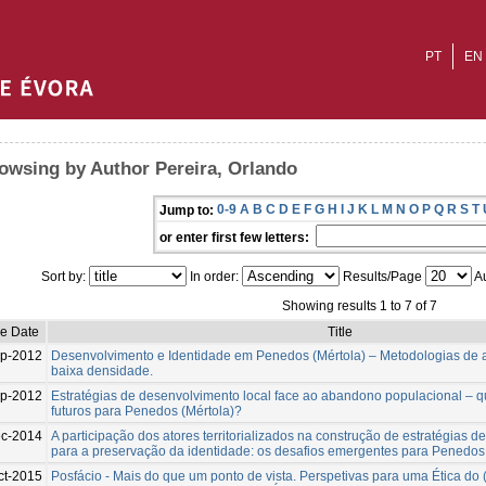
PT
EN
owsing by Author Pereira, Orlando
0-9
A
B
C
D
E
F
G
H
I
J
K
L
M
N
O
P
Q
R
S
T
Jump to:
or enter first few letters:
Sort by:
In order:
Results/Page
Au
Showing results 1 to 7 of 7
ue Date
Title
p-2012
Desenvolvimento e Identidade em Penedos (Mértola) – Metodologias de aç
baixa densidade.
p-2012
Estratégias de desenvolvimento local face ao abandono populacional – q
futuros para Penedos (Mértola)?
c-2014
A participação dos atores territorializados na construção de estratégias 
para a preservação da identidade: os desafios emergentes para Penedos 
ct-2015
Posfácio - Mais do que um ponto de vista. Perspetivas para uma Ética do