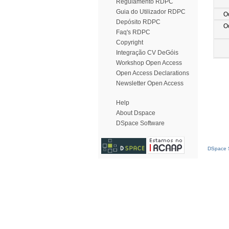
Regulamento RDPC
Guia do Utilizador RDPC
O
Depósito RDPC
O
Faq's RDPC
Copyright
Integração CV DeGóis
Workshop Open Access
Open Access Declarations
Newsletter Open Access
Help
About Dspace
DSpace Software
DSpace S