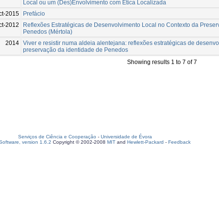
Local ou um (Des)Envolvimento com Ética Localizada
ct-2015
Prefácio
ct-2012
Reflexões Estratégicas de Desenvolvimento Local no Contexto da Preser
Penedos (Mértola)
2014
Viver e resistir numa aldeia alentejana: reflexões estratégicas de desenvo
preservação da identidade de Penedos
Showing results 1 to 7 of 7
Serviços de Ciência e Cooperação
-
Universidade de Évora
oftware, version 1.6.2
Copyright © 2002-2008
MIT
and
Hewlett-Packard
-
Feedback