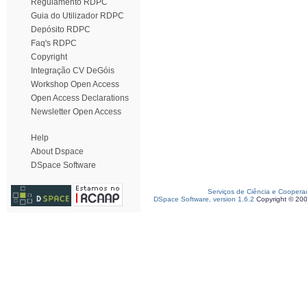
Regulamento RDPC
Guia do Utilizador RDPC
Depósito RDPC
Faq's RDPC
Copyright
Integração CV DeGóis
Workshop Open Access
Open Access Declarations
Newsletter Open Access
Help
About Dspace
DSpace Software
Serviços de Ciência e Coopera
DSpace Software, version 1.6.2
Copyright © 20