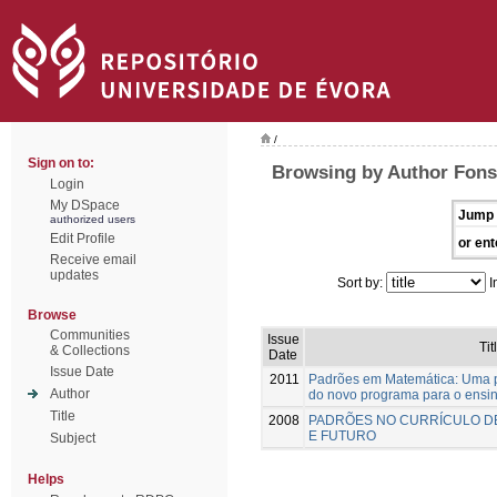
/
Sign on to:
Browsing by Author Fons
Login
My DSpace
Jump 
authorized users
Edit Profile
or ent
Receive email
updates
Sort by:
I
Browse
Communities
Issue
Tit
& Collections
Date
Issue Date
2011
Padrões em Matemática: Uma p
Author
do novo programa para o ensi
Title
2008
PADRÕES NO CURRÍCULO D
E FUTURO
Subject
Helps