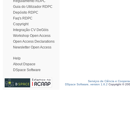
Regulamento RDPC
Guia do Utilizador RDPC
Depósito RDPC
Faq's RDPC
Copyright
Integração CV DeGóis
Workshop Open Access
Open Access Declarations
Newsletter Open Access
Help
About Dspace
DSpace Software
Serviços de Ciência e Coopera
DSpace Software, version 1.6.2
Copyright © 20