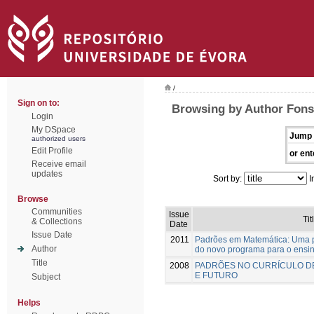
/
Sign on to:
Browsing by Author Fons
Login
My DSpace
Jump 
authorized users
Edit Profile
or ent
Receive email
updates
Sort by:
I
Browse
Communities
Issue
Tit
& Collections
Date
Issue Date
2011
Padrões em Matemática: Uma p
Author
do novo programa para o ensi
Title
2008
PADRÕES NO CURRÍCULO D
E FUTURO
Subject
Helps