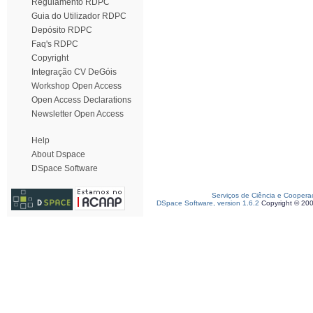
Regulamento RDPC
Guia do Utilizador RDPC
Depósito RDPC
Faq's RDPC
Copyright
Integração CV DeGóis
Workshop Open Access
Open Access Declarations
Newsletter Open Access
Help
About Dspace
DSpace Software
Serviços de Ciência e Coopera
DSpace Software, version 1.6.2
Copyright © 20