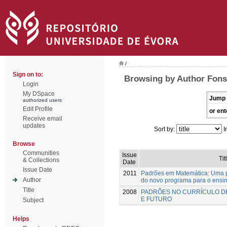
/
Sign on to:
Browsing by Author Fons
Login
My DSpace
Jump 
authorized users
Edit Profile
or ent
Receive email
updates
Sort by:
I
Browse
Communities
Issue
Tit
& Collections
Date
Issue Date
2011
Padrões em Matemática: Uma p
Author
do novo programa para o ensi
Title
2008
PADRÕES NO CURRÍCULO D
E FUTURO
Subject
Helps