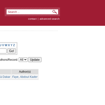
contact
|
advanced search
U
V
W
X
Y
Z
thors/Record:
Author(s)
l à Dakar
Faye, Abdoul Kader