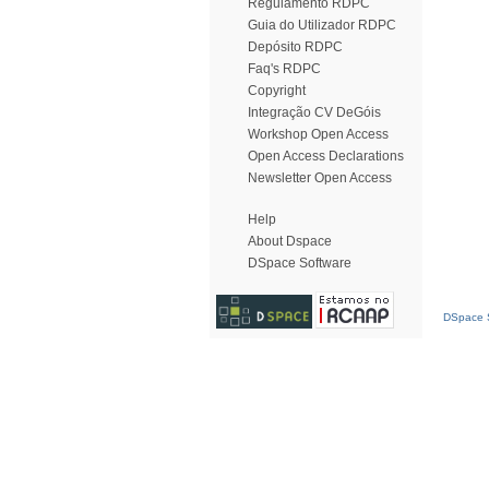
Regulamento RDPC
Guia do Utilizador RDPC
Depósito RDPC
Faq's RDPC
Copyright
Integração CV DeGóis
Workshop Open Access
Open Access Declarations
Newsletter Open Access
Help
About Dspace
DSpace Software
DSpace S