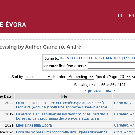
PT
EN
owsing by Author Carneiro, André
0-9
A
B
C
D
E
F
G
H
I
J
K
L
M
N
O
P
Q
R
S
T
Jump to:
or enter first few letters:
Sort by:
In order:
Results/Page
Au
Showing results 66 to 85 of 127
< previous
next >
ue Date
Title
2022
La villa d’Horta da Torre et l’archéologie du territoire à
Carneiro, An
Fronteira (Portugal): pour une approche super-intensive
2019
La vivencia en las villae: de las descripciones literarias a
Carneiro, An
los espacios y programas decorativos en Lusitânia
2021
Liberalitas Iulia Ebora
Carneiro, An
Jan-2024
Loca sacra: para uma topografia dos lugares simbólicos
Diniz, Antón