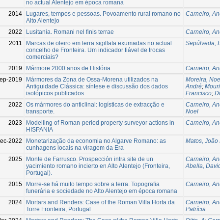
no actual Alentejo em época romana
2014
Lugares, tempos e pessoas. Povoamento rural romano no
Carneiro, An
Alto Alentejo
2022
Lusitania. Romani nel finis terrae
Carneiro, An
2011
Marcas de oleiro em terra sigillata exumadas no actual
Sepúlveda, 
concelho de Fronteira. Um indicador fiável de trocas
comerciais?
2019
Mármore 2000 anos de História
Carneiro, An
ep-2019
Mármores da Zona de Ossa-Morena utilizados na
Moreira, Noe
Antiguidade Clássica: síntese e discussão dos dados
André
;
Mour
isotópicos publicados
Francisco
;
D
2022
Os mármores do anticlinal: logísticas de extracção e
Carneiro, An
transporte.
Noel
2023
Modelling of Roman-period property surveyor actions in
Carneiro, An
HISPANIA
ec-2022
Monetarização da economia no Algarve Romano: as
Matos, João
cunhagens locais na viragem da Era
2025
Monte de Farrusco. Prospección intra site de un
Carneiro, An
yacimiento romano incierto en Alto Alentejo (Fronteira,
Abella, Davi
Portugal).
2015
Morre-se há muito tempo sobre a terra. Topografia
Carneiro, An
funerária e sociedade no Alto Alentejo em época romana
2024
Mortars and Renders: Case of the Roman Villa Horta da
Carneiro, An
Torre Fronteira, Portugal
Patrícia