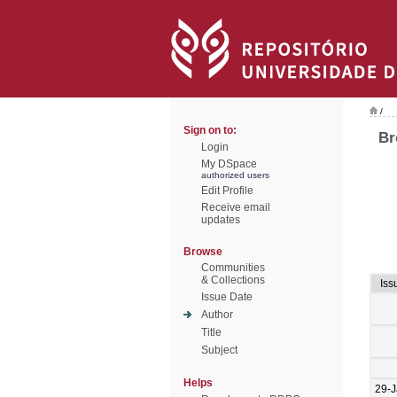
/
Sign on to:
Br
Login
My DSpace
authorized users
Edit Profile
Receive email
updates
Browse
Communities
& Collections
Iss
Issue Date
Author
Title
Subject
Helps
29-