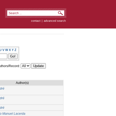
contact
|
advanced search
U
V
W
X
Y
Z
thors/Record:
Author(s)
dré
dré
dré
io Manuel Lacerda