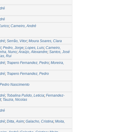
dré
dré
Eurico
;
Carneiro, André
dré
;
Serrão, Vitor
;
Moura Soares, Clara
l
;
Pedro, Jorge
;
Lopes, Luis
;
Carneiro,
inha, Nuno
;
Araújo, Alexandre
;
Santos, José
ias, Rui
dré
;
Trapero Fernandez, Pedro
;
Moreira,
dré
;
Trapero Fernandez, Pedro
 Pedro Nascimento
dré
;
Tobalina Pulido, Leticia
;
Fernandez-
d
;
Tauzia, Nicolas
dré
dré
;
Ditta, Asim
;
Galacho, Cristina
;
Moita,