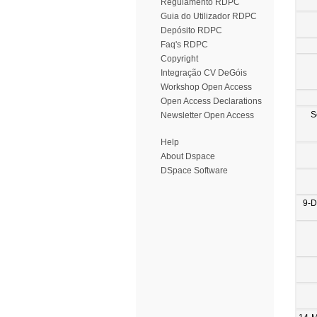
Regulamento RDPC
Guia do Utilizador RDPC
Depósito RDPC
Faq's RDPC
Copyright
Integração CV DeGóis
Workshop Open Access
Open Access Declarations
S
Newsletter Open Access
Help
About Dspace
DSpace Software
9-D