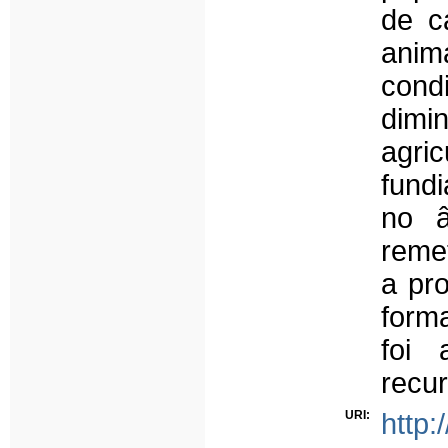
de c
ani
cond
dim
agri
fundi
no â
reme
a pr
form
foi 
recur
URI:
http: