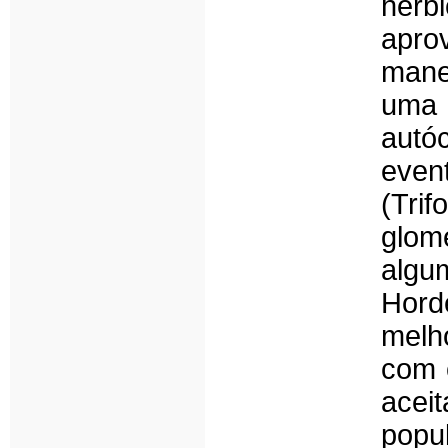
herb
apro
mane
uma 
autó
even
(Trif
glom
algu
Hord
melh
com 
acei
popu