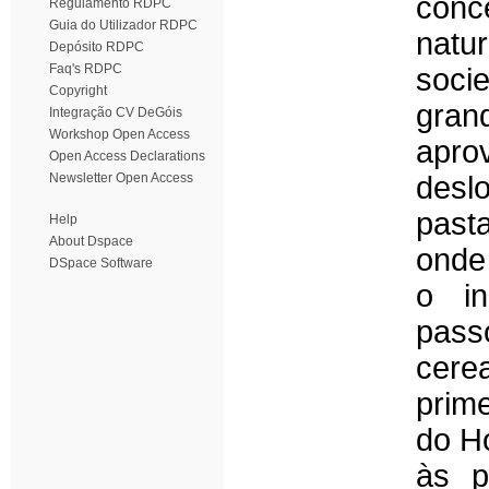
con
Regulamento RDPC
Guia do Utilizador RDPC
natu
Depósito RDPC
Faq's RDPC
soci
Copyright
gran
Integração CV DeGóis
Workshop Open Access
apro
Open Access Declarations
Newsletter Open Access
desl
past
Help
About Dspace
onde
DSpace Software
o in
pass
cere
prim
do H
às p