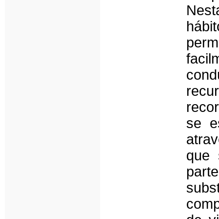
Nest
hábit
perm
faci
con
recu
reco
se e
atra
que 
part
subs
comp