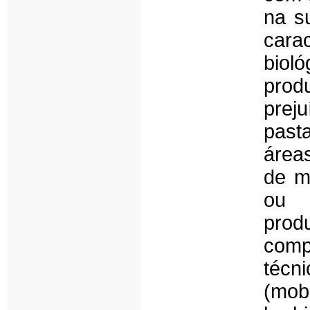
na s
cara
bio
prod
preju
past
área
de m
ou 
prod
comp
técn
(mob