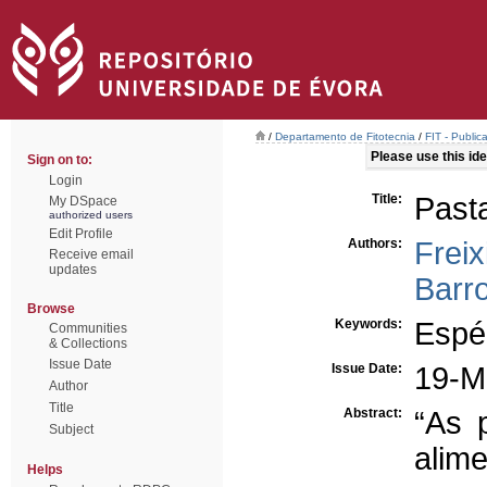
/
Departamento de Fitotecnia
/
FIT - Publi
Please use this iden
Sign on to:
Login
Title:
Past
My DSpace
authorized users
Edit Profile
Authors:
Freix
Receive email
updates
Barr
Browse
Keywords:
Espé
Communities
& Collections
Issue Date
Issue Date:
19-M
Author
Title
Abstract:
“As 
Subject
ali
Helps