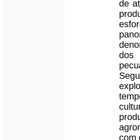
de at
pro
esfo
pano
deno
dos 
pec
Segu
expl
temp
cult
prod
agro
com o