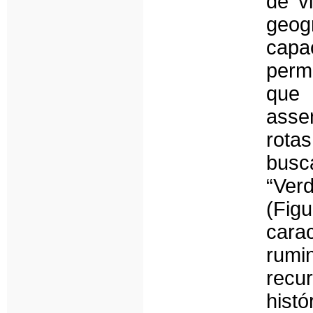
de v
geo
capa
permi
que
asse
rota
busc
“Ver
(Fig
cara
rumi
recu
hist