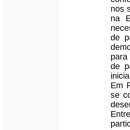
nos s
na E
nece
de p
demo
para 
de p
inici
Em P
se c
dese
Ent
part