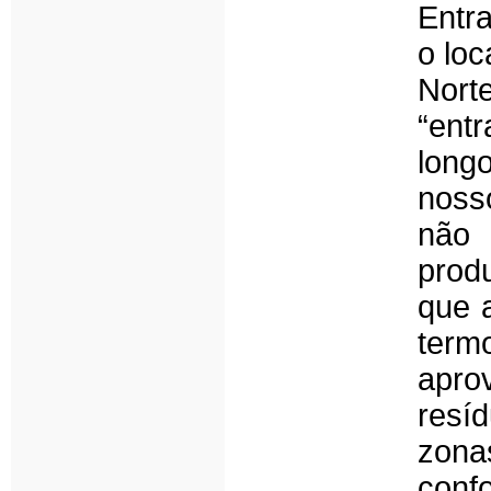
Entr
o loc
Nor
“ent
long
noss
não 
produ
que 
ter
apro
resí
zona
conf