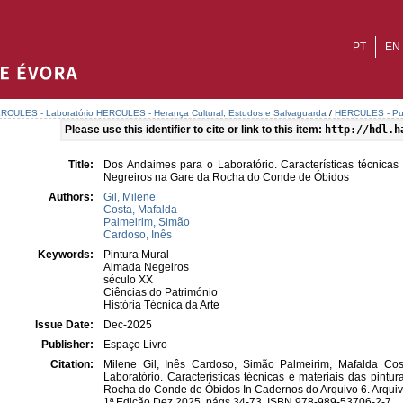
PT
EN
RCULES - Laboratório HERCULES - Herança Cultural, Estudos e Salvaguarda
/
HERCULES - Publ
Please use this identifier to cite or link to this item:
http://hdl.h
Title:
Dos Andaimes para o Laboratório. Características técnicas
Negreiros na Gare da Rocha do Conde de Óbidos
Authors:
Gil, Milene
Costa, Mafalda
Palmeirim, Simão
Cardoso, Inês
Keywords:
Pintura Mural
Almada Negeiros
século XX
Ciências do Património
História Técnica da Arte
Issue Date:
Dec-2025
Publisher:
Espaço Livro
Citation:
Milene Gil, Inês Cardoso, Simão Palmeirim, Mafalda Co
Laboratório. Características técnicas e materiais das pint
Rocha do Conde de Óbidos In Cadernos do Arquivo 6. Arquivo
1ª Edição Dez 2025, págs.34-73. ISBN 978-989-53706-2-7