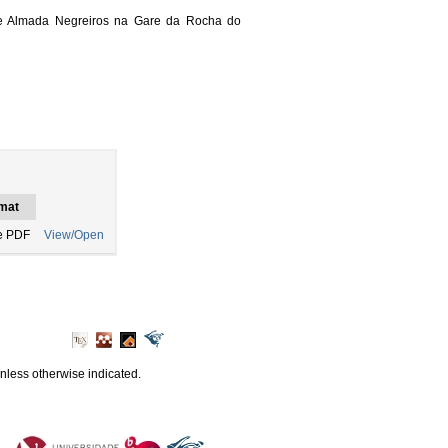
s de Almada Negreiros na Gare da Rocha do
mat
e PDF
View/Open
unless otherwise indicated.