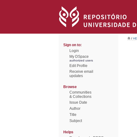
/
HE
Sign on to:
Login
My DSpace
authorized users
Edit Profile
Receive email
updates
Browse
Communities
& Collections
Issue Date
Author
Title
Subject
Helps