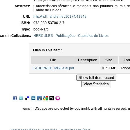
Abstract:
Características técnicas e materiais das pinturas murai
Conde de Óbidos
URI:
http://hdl.handle.net/10174/41949
ISBN:
978-989-53706-2-7
Type:
bookPart
ars in Collections:
HERCULES - Publicações - Capítulos de Livros
Files in This Item:
File
Description
Size
For
CADERNO6_MGil e al.pdf
10.51 MB
Adob
Items in DSpace are protected by copyright, with all rights reserved, 
Serviços de Ciência e Cooperação
-
Universidade de Évora