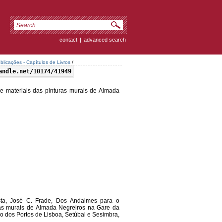
contact
|
advanced search
icações - Capítulos de Livros
/
andle.net/10174/41949
 e materiais das pinturas murais de Almada
sta, José C. Frade, Dos Andaimes para o
uras murais de Almada Negreiros na Gare da
 dos Portos de Lisboa, Setúbal e Sesimbra,