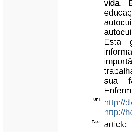
vida. 
educaç
autocu
autocu
Esta g
inform
import
trabal
sua f
Enferma
URI:
http://
http://
Type:
article