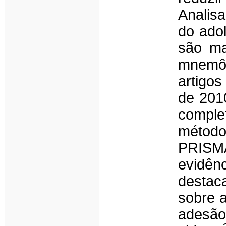
Analis
do ado
são mai
mnemôn
artigos
de 201
comple
método
PRISMA
evidên
destac
sobre 
adesão