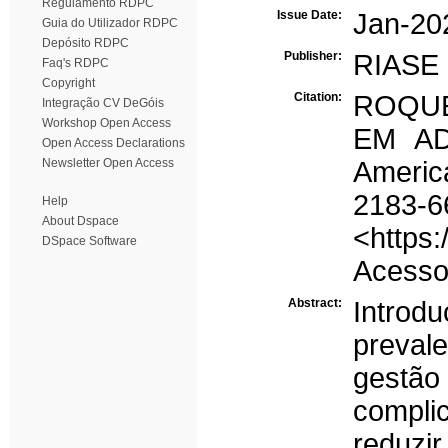
Regulamento RDPC
Issue Date:
Jan-20
Guia do Utilizador RDPC
Depósito RDPC
Publisher:
RIASE
Faq's RDPC
Copyright
Citation:
ROQUE
Integração CV DeGóis
Workshop Open Access
EM AD
Open Access Declarations
Newsletter Open Access
America
21
Help
About Dspace
<https:
DSpace Software
Acesso 
Abstract:
Introd
prevale
gestã
compli
reduzi