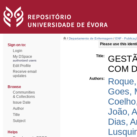
/
Departamento de Enfermagem
/
ENF - Publicaçõ
Please use this identif
Sign on to:
Login
Title:
GEST
My DSpace
authorized users
Edit Profile
COM D
Receive email
updates
Authors:
Roque, 
Browse
Goes, 
Communities
& Collections
Coelho
Issue Date
Author
João, 
Title
Dias, 
Subject
Lusqui
Helps