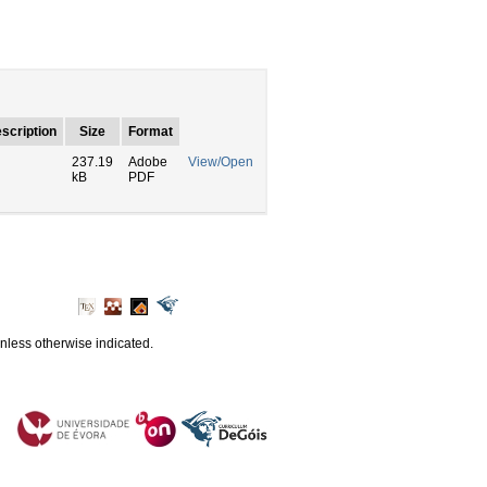
scription
Size
Format
237.19
Adobe
View/Open
kB
PDF
unless otherwise indicated.