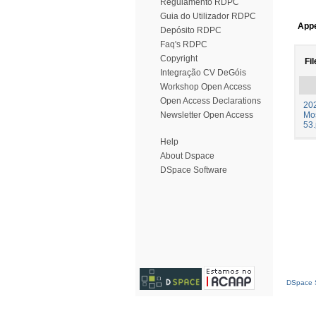
Regulamento RDPC
Guia do Utilizador RDPC
Appe
Depósito RDPC
Faq's RDPC
Copyright
Fil
Integração CV DeGóis
Workshop Open Access
Open Access Declarations
20
Newsletter Open Access
Mos
53.
Help
About Dspace
DSpace Software
DSpace S