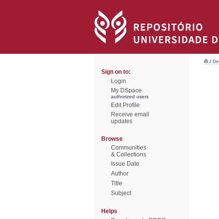
/
De
Sign on to:
Login
My DSpace
authorized users
Edit Profile
Receive email
updates
Browse
Communities
& Collections
Issue Date
Author
Title
Subject
Helps