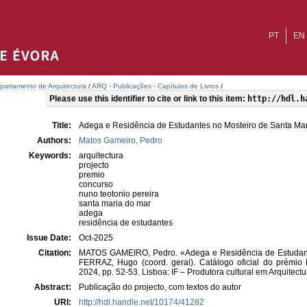
PT
EN
partamento de Arquitectura
/
ARQ - Publicações - Capítulos de Livros
/
Please use this identifier to cite or link to this item:
http://hdl.h
Title:
Adega e Residência de Estudantes no Mosteiro de Santa Ma
Authors:
Matos Gameiro, Pedro
Keywords:
arquitectura
projecto
premio
concurso
nuno teotonio pereira
santa maria do mar
adega
residência de estudantes
Issue Date:
Oct-2025
Citation:
MATOS GAMEIRO, Pedro. «Adega e Residência de Estudant
FERRAZ, Hugo (coord. geral). Catálogo oficial do prémio
2024, pp. 52-53. Lisboa: IF – Produtora cultural em Arquitectu
Abstract:
Publicação do projecto, com textos do autor
URI:
http://hdl.handle.net/10174/41282