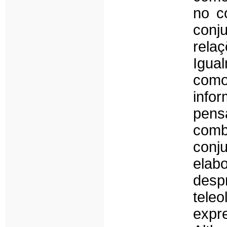
no c
conj
rela
Igual
como
info
pens
comb
conj
elab
desp
tel
expr