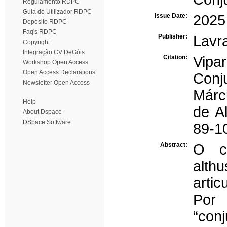
Regulamento RDPC
Guia do Utilizador RDPC
Issue Date:
2025
Depósito RDPC
Faq's RDPC
Publisher:
Lavr
Copyright
Integração CV DeGóis
Citation:
Vipar
Workshop Open Access
Open Access Declarations
Conj
Newsletter Open Access
Márci
Help
de A
About Dspace
DSpace Software
89-1
Abstract:
O co
alth
artic
Por 
“conj