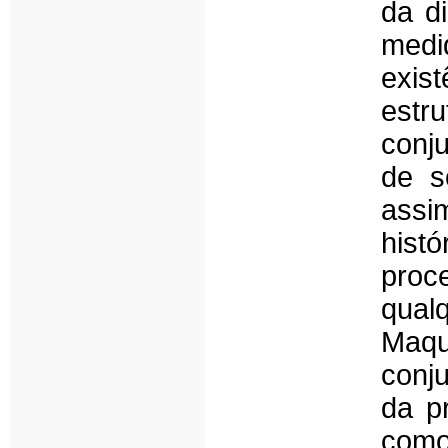
da di
med
exis
estr
conj
de s
assi
hist
proc
qual
Maqu
conj
da pr
como