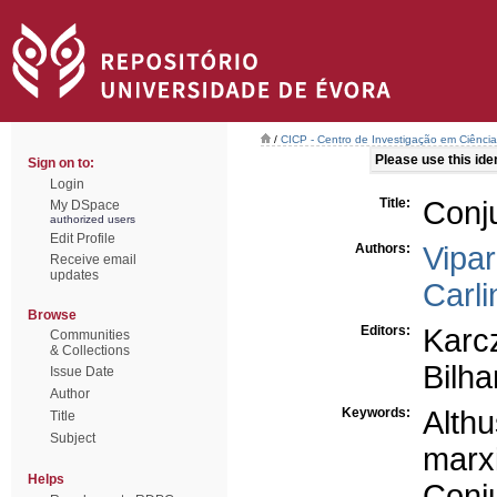
/
CICP - Centro de Investigação em Ciência 
Please use this ident
Sign on to:
Login
Title:
Conj
My DSpace
authorized users
Edit Profile
Authors:
Vipar
Receive email
updates
Carli
Browse
Editors:
Karc
Communities
& Collections
Bilha
Issue Date
Author
Keywords:
Althu
Title
Subject
marx
Helps
Conj