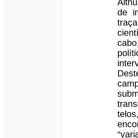
Alth
de i
traç
cient
cabo
pol
inter
Dest
camp
subm
tran
telo
enc
“vari