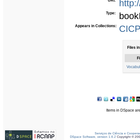
URI:
http:
Type:
book
Appears in Collections:
CICP 
Files i
Fi
Vocabul
Items in DSpace are 
Serviços de Ciência e Coopera
DSpace Software, version 1.6.2
Copyright © 20