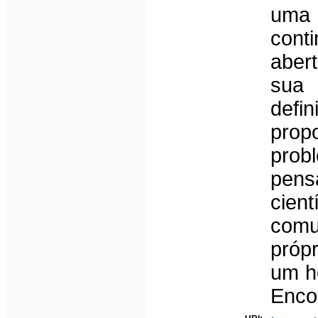
uma 
cont
abert
sua
defi
prop
prob
pens
cien
comu
própr
um ho
Enco